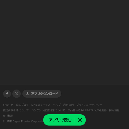
お知らせ
公式ブログ
LINEコミックス
ヘルプ
利用規約
プライバシーポリシー
特定商取引法について
コンテンツ配信許諾について
作品持ち込み/ LINEマンガ編集部
採用情報
会社概要
アプリで読む
©
LINE Digital Frontier Corporation