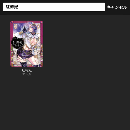
紅椿妃
マンガ