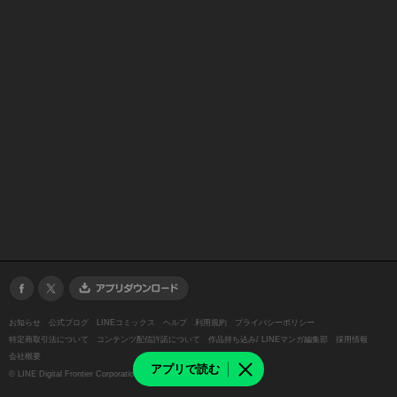
お知らせ
公式ブログ
LINEコミックス
ヘルプ
利用規約
プライバシーポリシー
特定商取引法について
コンテンツ配信許諾について
作品持ち込み/ LINEマンガ編集部
採用情報
会社概要
アプリで読む
©
LINE Digital Frontier Corporation