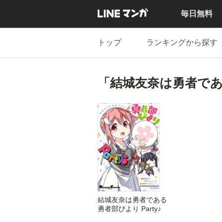
毎日無料
トップ
ランキングから探す
「結城友奈は勇者である
結城友奈は勇者である
勇者部びより Party♪