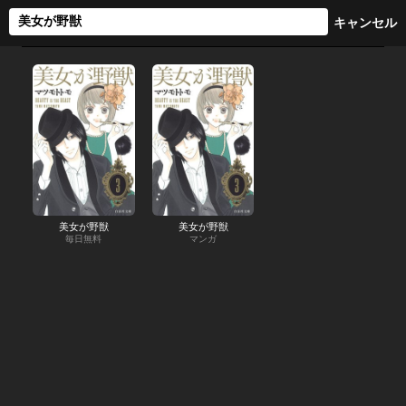
美女が野獣
美女が野獣
毎日無料
マンガ