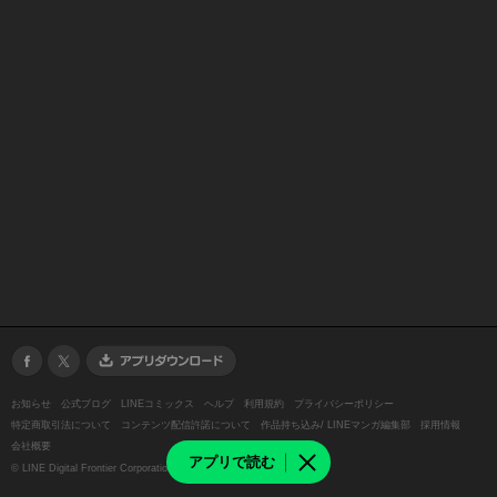
お知らせ
公式ブログ
LINEコミックス
ヘルプ
利用規約
プライバシーポリシー
特定商取引法について
コンテンツ配信許諾について
作品持ち込み/ LINEマンガ編集部
採用情報
会社概要
アプリで読む
©
LINE Digital Frontier Corporation