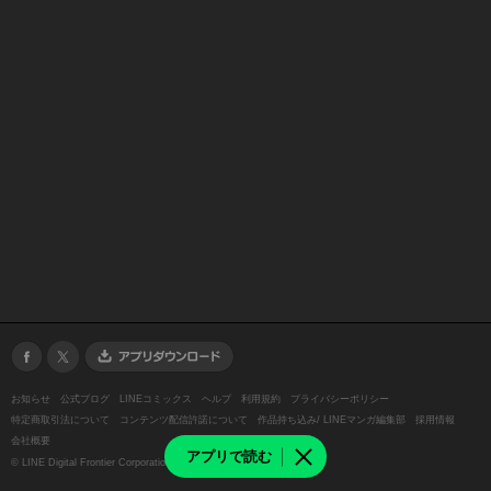
お知らせ
公式ブログ
LINEコミックス
ヘルプ
利用規約
プライバシーポリシー
特定商取引法について
コンテンツ配信許諾について
作品持ち込み/ LINEマンガ編集部
採用情報
会社概要
アプリで読む
©
LINE Digital Frontier Corporation