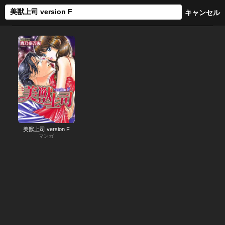
美獣上司 version F
マンガ