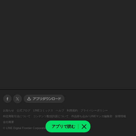
お知らせ
公式ブログ
LINEコミックス
ヘルプ
利用規約
プライバシーポリシー
特定商取引法について
コンテンツ配信許諾について
作品持ち込み/ LINEマンガ編集部
採用情報
会社概要
アプリで読む
©
LINE Digital Frontier Corporation