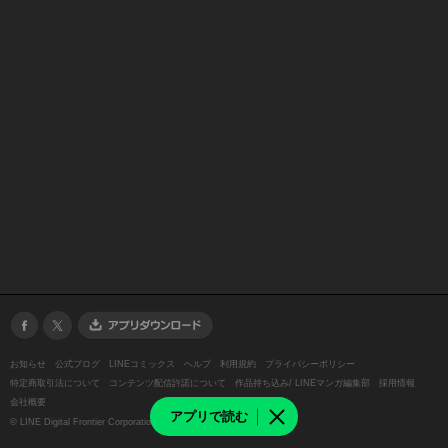
お知らせ
公式ブログ
LINEコミックス
ヘルプ
利用規約
プライバシーポリシー
特定商取引法について
コンテンツ配信許諾について
作品持ち込み/ LINEマンガ編集部
採用情報
会社概要
アプリで読む
©
LINE Digital Frontier Corporation