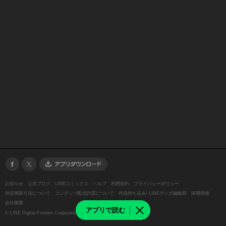
お知らせ
公式ブログ
LINEコミックス
ヘルプ
利用規約
プライバシーポリシー
特定商取引法について
コンテンツ配信許諾について
作品持ち込み/ LINEマンガ編集部
採用情報
会社概要
アプリで読む
©
LINE Digital Frontier Corporation