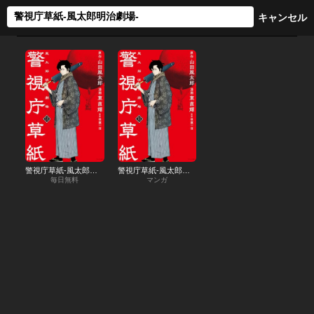
警視庁草紙‐風太郎明治劇場‐
警視庁草紙‐風太郎明治劇場‐
毎日無料
マンガ