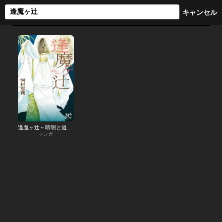
逢魔ヶ辻～晴明と道長～
マンガ