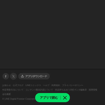
お知らせ
公式ブログ
LINEコミックス
ヘルプ
利用規約
プライバシーポリシー
特定商取引法について
コンテンツ配信許諾について
作品持ち込み/ LINEマンガ編集部
採用情報
会社概要
アプリで読む
©
LINE Digital Frontier Corporation