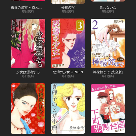
薔薇の迷宮 ～義兄の死、姉の失踪、妹が探し求める真実～
修羅の棺
笑わない女
毎日無料
毎日無料
毎日無料
少女は漂流する
怒濤の少女 ORIGIN
檸檬館まで [完全版]
毎日無料
毎日無料
毎日無料