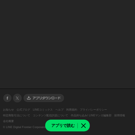
お知らせ
公式ブログ
LINEコミックス
ヘルプ
利用規約
プライバシーポリシー
特定商取引法について
コンテンツ配信許諾について
作品持ち込み/ LINEマンガ編集部
採用情報
会社概要
アプリで読む
©
LINE Digital Frontier Corporation