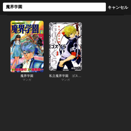
魔界学園
私立魔界学園 ゴス×くら
マンガ
マンガ