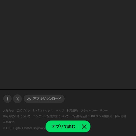
お知らせ
公式ブログ
LINEコミックス
ヘルプ
利用規約
プライバシーポリシー
特定商取引法について
コンテンツ配信許諾について
作品持ち込み/ LINEマンガ編集部
採用情報
会社概要
アプリで読む
©
LINE Digital Frontier Corporation