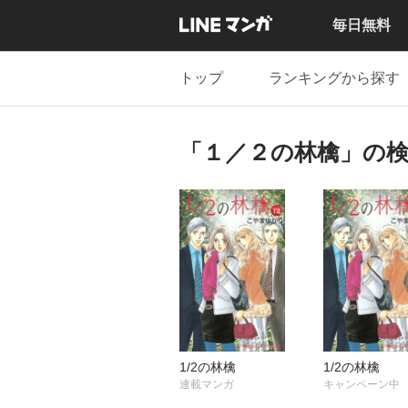
毎日無料
トップ
ランキングから探す
「１／２の林檎」の
1/2の林檎
1/2の林檎
連載マンガ
キャンペーン中