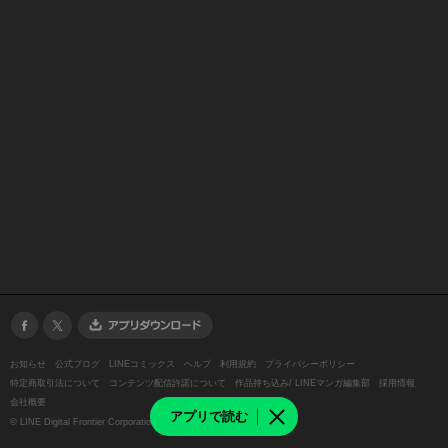
お知らせ
公式ブログ
LINEコミックス
ヘルプ
利用規約
プライバシーポリシー
特定商取引法について
コンテンツ配信許諾について
作品持ち込み/ LINEマンガ編集部
採用情報
会社概要
アプリで読む
©
LINE Digital Frontier Corporation