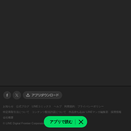
お知らせ
公式ブログ
LINEコミックス
ヘルプ
利用規約
プライバシーポリシー
特定商取引法について
コンテンツ配信許諾について
作品持ち込み/ LINEマンガ編集部
採用情報
会社概要
アプリで読む
©
LINE Digital Frontier Corporation