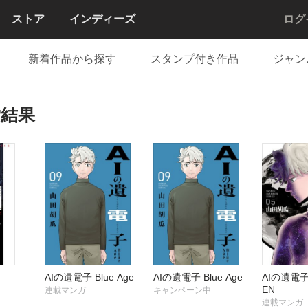
ストア
インディーズ
ログ
新着作品から探す
スタンプ付き作品
ジャン
索結果
AIの遺電子 Blue Age
AIの遺電子 Blue Age
AIの遺電子
EN
連載マンガ
キャンペーン中
連載マンガ