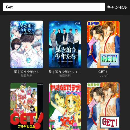
星を追う少年たち
星を追う少年たち（ノベル）
GET！
毎日無料
毎日無料
マンガ