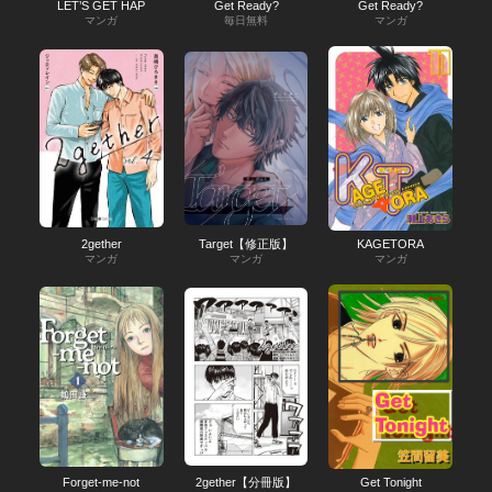
LET’S GET HAP
Get Ready?
Get Ready?
マンガ
毎日無料
マンガ
2gether
Target【修正版】
KAGETORA
マンガ
マンガ
マンガ
Forget-me-not
2gether【分冊版】
Get Tonight