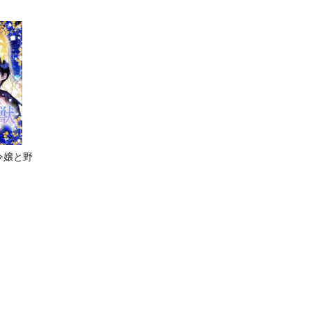
力」をつかってすべて
力」をつ
の破滅フラグを回避さ
の破滅フ
せていただきます～
せていた
【分冊版】
令嬢と野