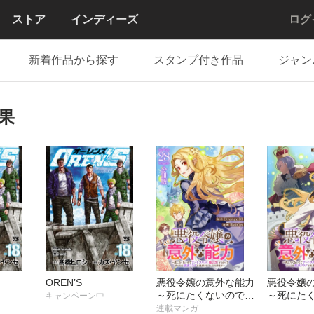
ストア
インディーズ
ログ
新着作品から探す
スタンプ付き作品
ジャン
結果
OREN’S
悪役令嬢の意外な能力
悪役令嬢
～死にたくないのでチ
～死にた
キャンペーン中
ートスキル 「識る
ートスキル
連載マンガ