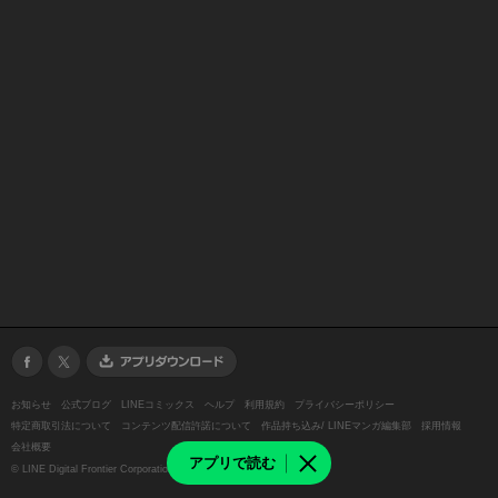
お知らせ
公式ブログ
LINEコミックス
ヘルプ
利用規約
プライバシーポリシー
特定商取引法について
コンテンツ配信許諾について
作品持ち込み/ LINEマンガ編集部
採用情報
会社概要
アプリで読む
©
LINE Digital Frontier Corporation