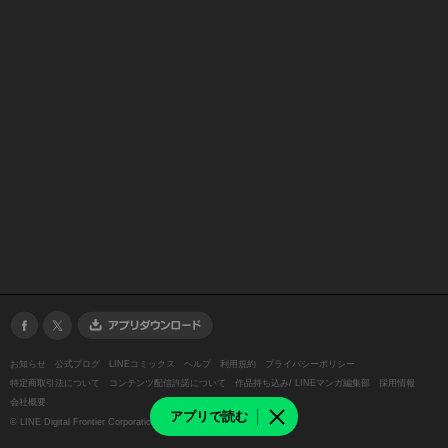
お知らせ
公式ブログ
LINEコミックス
ヘルプ
利用規約
プライバシーポリシー
特定商取引法について
コンテンツ配信許諾について
作品持ち込み/ LINEマンガ編集部
採用情報
会社概要
アプリで読む
©
LINE Digital Frontier Corporation