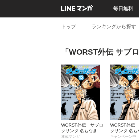
毎日無料
トップ
ランキングから探す
「WORST外伝 サ
WORST外伝 サブロ
WORST外伝
クサンタ 名もなきカ
クサンタ 名も
ラスたち
ラスたち
連載マンガ
キャンペーン中