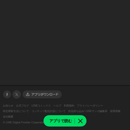
お知らせ
公式ブログ
LINEコミックス
ヘルプ
利用規約
プライバシーポリシー
特定商取引法について
コンテンツ配信許諾について
作品持ち込み/ LINEマンガ編集部
採用情報
会社概要
アプリで読む
©
LINE Digital Frontier Corporation