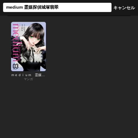
ｍｅｄｉｕｍ 霊媒探偵城塚翡翠
マンガ