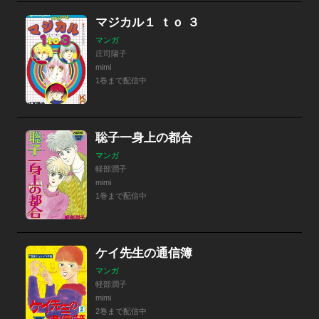
マジカル１ ｔｏ ３
マンガ
庄司陽子
mimi
1巻まで配信中
聡子一身上の都合
マンガ
軽部潤子
mimi
1巻まで配信中
ケイ先生の通信簿
マンガ
軽部潤子
mimi
2巻まで配信中