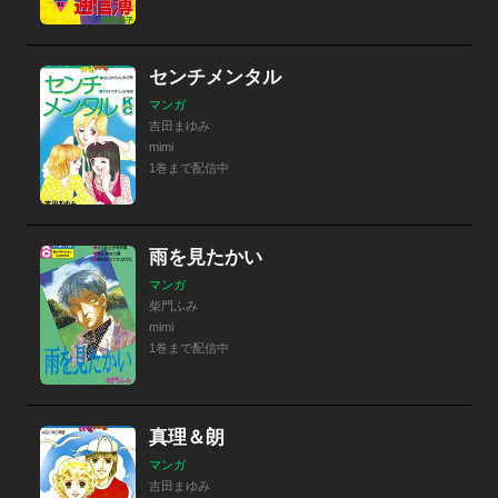
センチメンタル
マンガ
吉田まゆみ
mimi
1巻まで配信中
雨を見たかい
マンガ
柴門ふみ
mimi
1巻まで配信中
真理＆朗
マンガ
吉田まゆみ