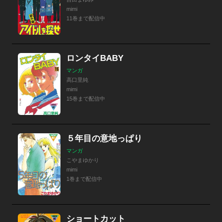
mimi
11巻まで配信中
ロンタイBABY
マンガ
高口里純
mimi
15巻まで配信中
５年目の意地っぱり
マンガ
こやまゆかり
mimi
1巻まで配信中
ショートカット