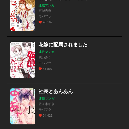
連載マンガ
宮城杏奈
モバフラ
43,167
花嫁に配属されました
連載マンガ
桃乃みく
モバフラ
41,807
社長とあんあん
連載マンガ
佐々木柚奈
モバフラ
34,422