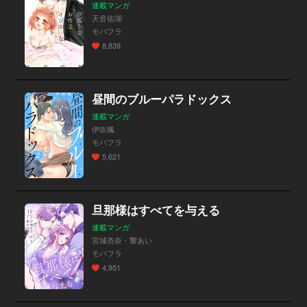
連載マンガ
天音佑湖
モバフラ
8,839
昼間のブルーパラドックス
連載マンガ
伊吹楓
モバフラ
5,621
旦那様はすべてを与える
連載マンガ
宮城杏奈・響あい
モバフラ
4,951