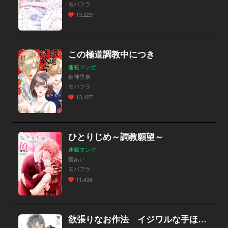
モバフラ
13,229
この極道調教中につき
連載マンガ
夜神里奈
モバフラ
13,107
ひとりじめ～調教願望～
連載マンガ
響あい
モバフラ
11,436
欲張りなお作法 イジワルな手ほどき