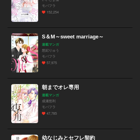
モバフラ
152,254
S＆M～sweet marriage～
連載マンガ
悠妃りゅう
モバフラ
57,975
朝までオレ専用
連載マンガ
成瀬悠利
モバフラ
47,785
幼なじみとセフレ契約