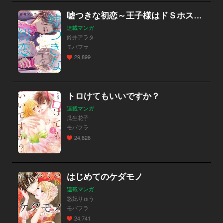
嘘つきな初恋～王子様はドＳホスト～
連載マンガ
鈴井アラタ
モバフラ
29,899
トロけてもいいですか？
連載マンガ
瓜生花子
モバフラ
24,826
はじめてのケダモノ
連載マンガ
悠妃りゅう
モバフラ
24,741