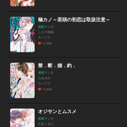
極カノ～若頭の初恋は取扱注意～
連載マンガ
しがの夷織
モバフラ
17,655
禁．断．婚．約．
連載マンガ
心あゆみ
モバフラ
17,645
オジサンとムスメ
連載マンガ
五条うるの