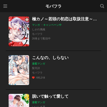
メニ
検索
モバフラ
ュー
極カノ～若頭の初恋は取扱注意～【マイクロ】
マンガ ・キャンペーン中
しがの夷織
モバフラ
26巻まで配信中
こんなの、しらない
連載マンガ
梨月詩
モバフラ
195,218
脱いで触って愛して
連載マンガ
いいじま凛