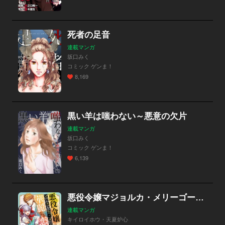
死者の足音
連載マンガ
坂口みく
コミック ゲンま！
8,169
黒い羊は嗤わない～悪意の欠片
連載マンガ
坂口みく
コミック ゲンま！
6,139
悪役令嬢マジョルカ・メリーゴーランドの華麗なる恋愛革命～漫画編集者、バッドエンドを軌道修正いたします！～
連載マンガ
キイロイホウ・天夏炉心