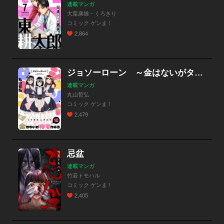
連載マンガ
大葉康雄・くろきり
コミック ゲンま！
2,864
ジョソーローン ～金はないがタマはある～
連載マンガ
丸山哲弘
コミック ゲンま！
2,479
忌盆
連載マンガ
竹若トモハル
コミック ゲンま！
2,405