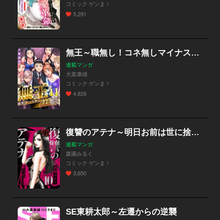
コミック ゲンま！
5,291
無王～職無し！コネ無しマイナス人生逆転劇場
連載マンガ
大葉康雄
コミック ゲンま！
4,826
復讐のアテナ～明日お前は世に捨てられる…
連載マンガ
森園みるく
コミック ゲンま！
3,650
SE東耕太郎～左遷からの逆襲