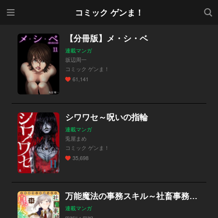
メニ
検索
コミック ゲンま！
ュー
【分冊版】メ・シ・ベ
連載マンガ
坂辺周一
コミック ゲンま！
61,141
シワワセ～呪いの指輪
連載マンガ
兎屋まめ
コミック ゲンま！
35,698
万能魔法の事務スキル～社畜事務が転生したら皇太子妃（仮）に選ばれました。
連載マンガ
maru・mag