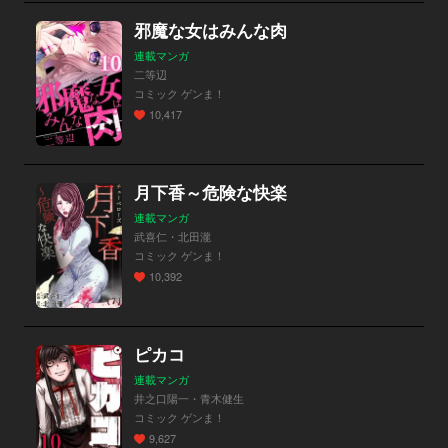
邪魔な女はみんな肉
連載マンガ
二等辺
コミック ゲンま！
10,417
月下香～危険な快楽
連載マンガ
武喜仁・北田瀧
コミック ゲンま！
10,392
ピカコ
連載マンガ
井之口陽一・青木健生
コミック ゲンま！
9,627