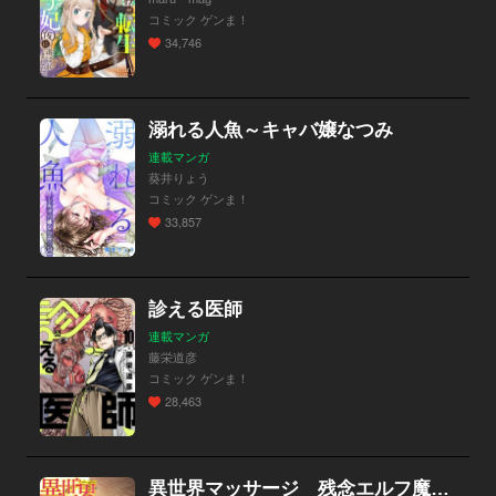
コミック ゲンま！
34,746
溺れる人魚～キャバ嬢なつみ
連載マンガ
葵井りょう
コミック ゲンま！
33,857
診える医師
連載マンガ
藤栄道彦
コミック ゲンま！
28,463
異世界マッサージ 残念エルフ魔法医に愛の手を