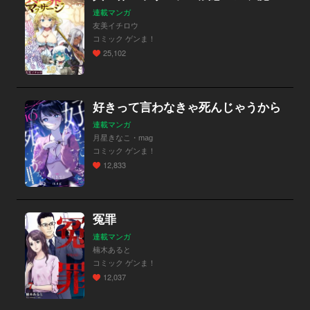
連載マンガ
友美イチロウ
コミック ゲンま！
25,102
好きって言わなきゃ死んじゃうから
連載マンガ
月星きなこ・mag
コミック ゲンま！
12,833
冤罪
連載マンガ
楠木あると
コミック ゲンま！
12,037