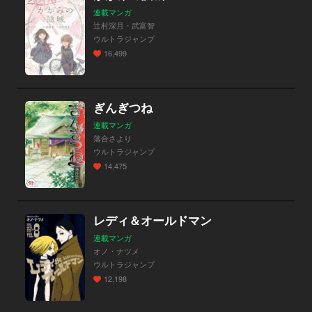
連載マンガ
辻村深月・武富智
ウルトラジャンプ
16,499
ぎんぎつね
連載マンガ
落合さより
ウルトラジャンプ
14,475
レディ＆オールドマン
連載マンガ
オノ・ナツメ
ウルトラジャンプ
12,198