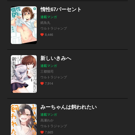
惰性67パーセント
連載マンガ
紙魚丸
ウルトラジャンプ
8,446
新しいきみへ
連載マンガ
三都慎司
ウルトラジャンプ
7,914
みーちゃんは飼われたい
連載マンガ
高瀬わか
ウルトラジャンプ
7,665