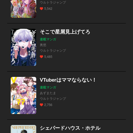
ウルトラジャンプ
5,542
そこで星屑見上げてろ
連載マンガ
奥悠
ウルトラジャンプ
5,485
VTuberはママならない！
連載マンガ
あずまたま
ウルトラジャンプ
2,756
シェパードハウス・ホテル