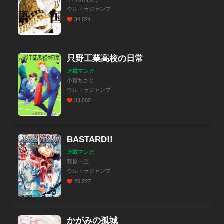
ウルトラジャンプ
34,024
只野工業高校の日常
連載マンガ
小賀ちさと
ウルトラジャンプ
33,002
BASTARD!!
連載マンガ
萩原一至
ウルトラジャンプ
20,227
かがみの孤城