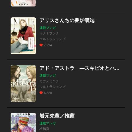
アリスさんちの囲炉裏端
連載マンガ
キナミブンタ
ウルトラジャンプ
7,294
アド・アストラ ―スキピオとハンニバル―
連載マンガ
カガノミハチ
ウルトラジャンプ
6,329
岩元先輩ノ推薦
連載マンガ
椎橋寛