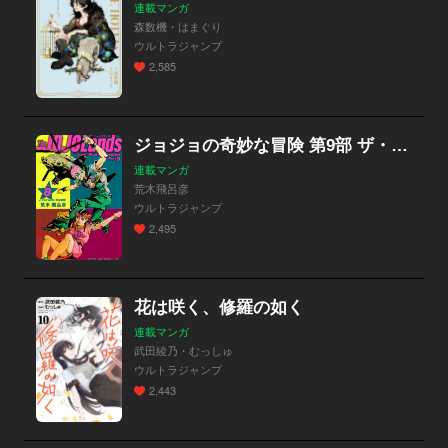
連載マンガ
森数機・はまぐり
ウルトラジャンプ
2,585
ジョジョの奇妙な冒険 第9部 ザ・ジョジョランズ
連載マンガ
荒木飛呂彦
ウルトラジャンプ
2,495
花は咲く、修羅の如く
連載マンガ
武田綾乃・むっしゅ
ウルトラジャンプ
2,443