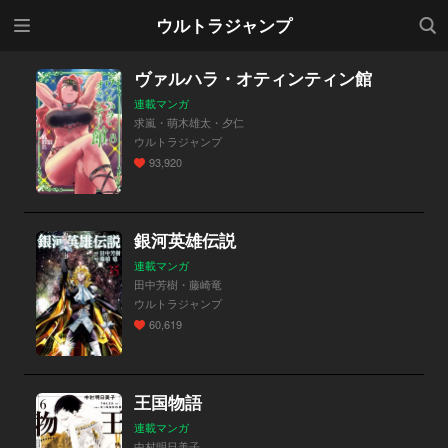
メニ
検索
ウルトラジャンプ
ュー
ヴァルハラ・オティンティン館
連載マンガ
求嵐・萌木雄太・夕仁
ウルトラジャンプ
93,920
銀河英雄伝説
連載マンガ
田中芳樹・藤崎竜
ウルトラジャンプ
60,619
王国物語
連載マンガ
中村明日美子