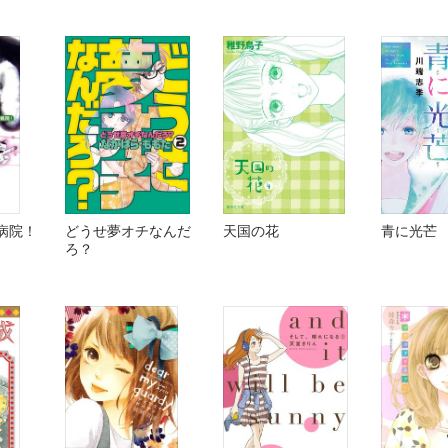
病院！
どうせ夢オチなんだ
天国の花
青に光芒
ろ？