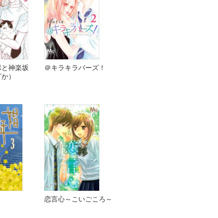
ポと神楽坂
＠キラキラバーズ！
ざか）
恋言心～こいごころ～