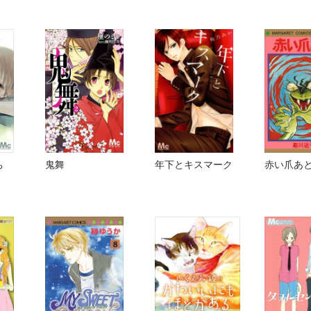
ち
鬼舞
年下とキスマーク
赤い爪あ