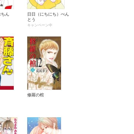
おちん
日日（にちにち）べん
とう
キャンペーン中
修羅の棺