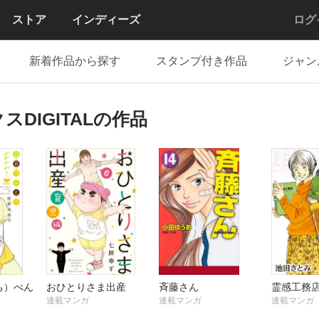
ストア
インディーズ
ログ
新着作品から探す
スタンプ付き作品
ジャン
DIGITALの作品
ち）べん
おひとりさま出産
斉藤さん
霊感工務
連載マンガ
連載マンガ
連載マンガ