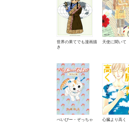
世界の果てでも漫画描
天使に聞いて
き
べいびー・ぞっちゃ
心臓より高く