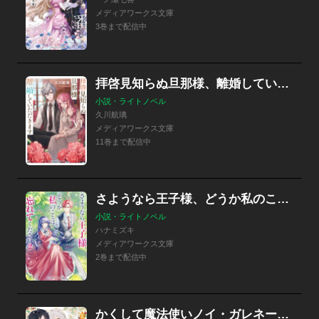
メディアワークス文庫
3巻まで配信中
拝啓見知らぬ旦那様、離婚していただきます
小説・ライトノベル
久川航璃
メディアワークス文庫
11巻まで配信中
さようなら王子様、どうか私のことは忘れてください
小説・ライトノベル
ハナミズキ
メディアワークス文庫
2巻まで配信中
かくして魔法使いノイ・ガレネーは100年後、花嫁となった