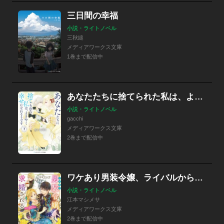
三日間の幸福
小説・ライトノベル
三秋縋
メディアワークス文庫
1巻まで配信中
あなたたちに捨てられた私は、ようやく幸せになれそうです
小説・ライトノベル
gacchi
メディアワークス文庫
2巻まで配信中
ワケあり男装令嬢、ライバルから求婚される
小説・ライトノベル
江本マシメサ
メディアワークス文庫
2巻まで配信中