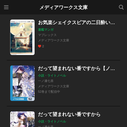
メニ
検索
メディアワークス文庫
ュー
お気楽シェイクスピアの二日酔い劇場
連載マンガ
マブレックス
メディアワークス文庫
2
だって望まれない番ですから【ノベル分冊版】
小説・ライトノベル
一ノ瀬七喜
メディアワークス文庫
52巻まで配信中
だって望まれない番ですから
小説・ライトノベル
一ノ瀬七喜