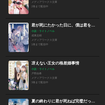
メディアワークス文庫
2巻まで配信中
君が死にたかった日に、僕は君を買うことにした
小説・ライトノベル
成東志樹
メディアワークス文庫
1巻まで配信中
冴えない王女の格差婚事情
小説・ライトノベル
戸野由希
メディアワークス文庫
3巻まで配信中
夏の終わりに君が死ねば完璧だったから