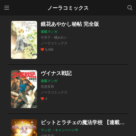
メニ
検索
ノーラコミックス
ュー
鏡花あやかし秘帖 完全版
連載マンガ
今市子・橘みれい
ノーラコミックス
6,496
ヴイナス戦記
連載マンガ
安彦良和
ノーラコミックス
4
ビットとラチェの魔法学校 【連載版】
マンガ ・キャンペーン中
小松良佳