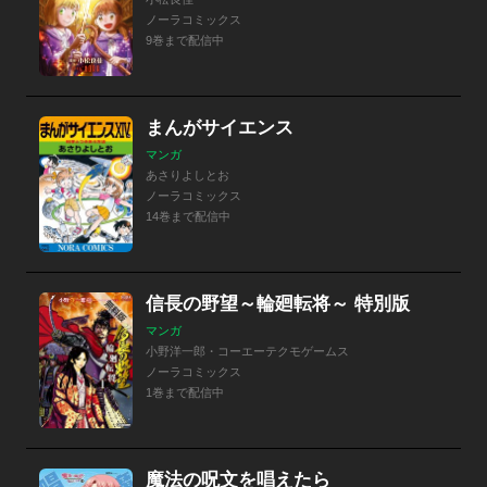
ノーラコミックス
9巻まで配信中
まんがサイエンス
マンガ
あさりよしとお
ノーラコミックス
14巻まで配信中
信長の野望～輪廻転将～ 特別版
マンガ
小野洋一郎・コーエーテクモゲームス
ノーラコミックス
1巻まで配信中
魔法の呪文を唱えたら