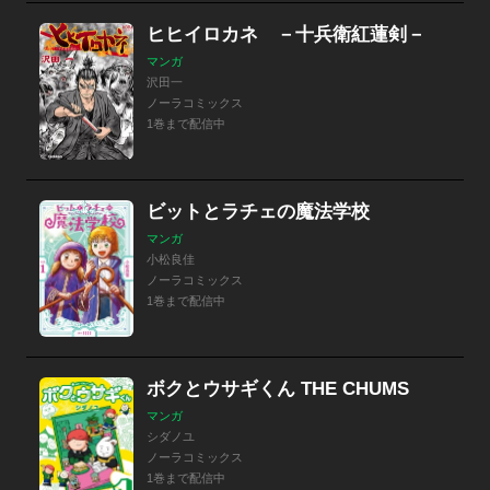
ヒヒイロカネ －十兵衛紅蓮剣－
マンガ
沢田一
ノーラコミックス
1巻まで配信中
ビットとラチェの魔法学校
マンガ
小松良佳
ノーラコミックス
1巻まで配信中
ボクとウサギくん THE CHUMS
マンガ
シダノユ
ノーラコミックス
1巻まで配信中