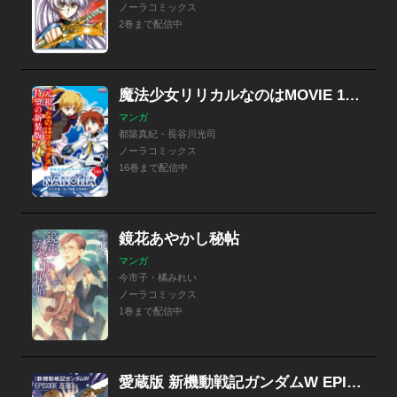
ノーラコミックス
2巻まで配信中
魔法少女リリカルなのはMOVIE 1st THE COMICS 新装版【単話】
マンガ
都築真紀・長谷川光司
ノーラコミックス
16巻まで配信中
鏡花あやかし秘帖
マンガ
今市子・橘みれい
ノーラコミックス
1巻まで配信中
愛蔵版 新機動戦記ガンダムW EPISODE ZERO