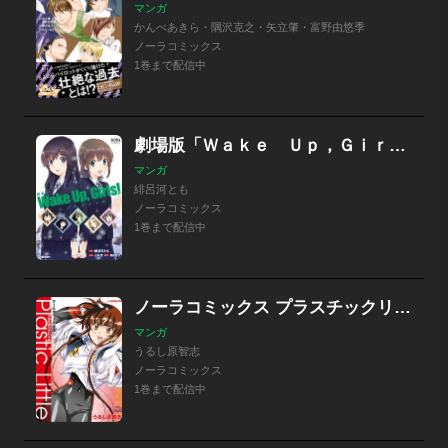
マンガ
かんべあきら・隅沢克之・矢立肇・富野由悠季
ノーラコミックス
1巻まで配信中
劇場版「Ｗａｋｅ Ｕｐ，Ｇｉｒｌｓ！ 七人のアイドル」
マンガ
緋呂河とも
ノーラコミックス
1巻まで配信中
ノーラコミックス プラスチックリトルオールカラー完全版
マンガ
うるし原智志
ノーラコミックス
1巻まで配信中