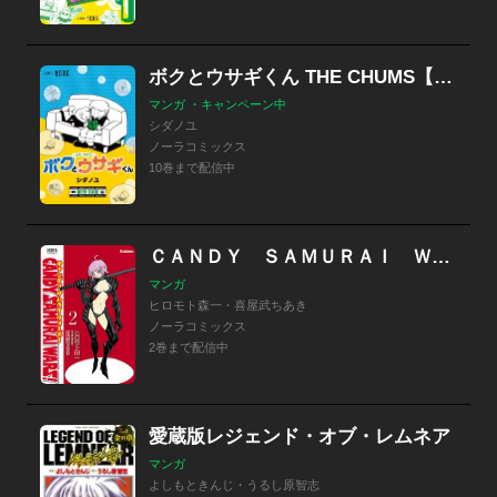
ボクとウサギくん THE CHUMS【連載版】
マンガ ・キャンペーン中
シダノユ
ノーラコミックス
10巻まで配信中
ＣＡＮＤＹ ＳＡＭＵＲＡＩ ＷＡＲＳ！
マンガ
ヒロモト森一・喜屋武ちあき
ノーラコミックス
2巻まで配信中
愛蔵版レジェンド・オブ・レムネア
マンガ
よしもときんじ・うるし原智志