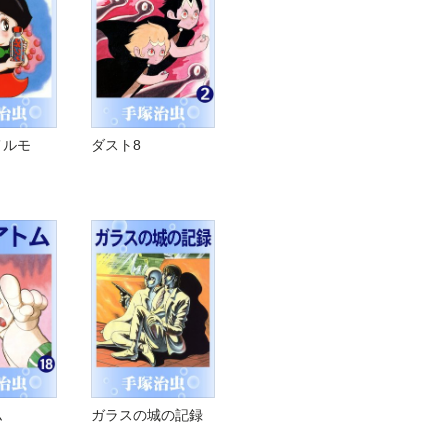
メルモ
ダスト8
ム
ガラスの城の記録