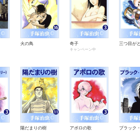
火の鳥
奇子
三つ目が
キャンペーン中
陽だまりの樹
アポロの歌
ブラック