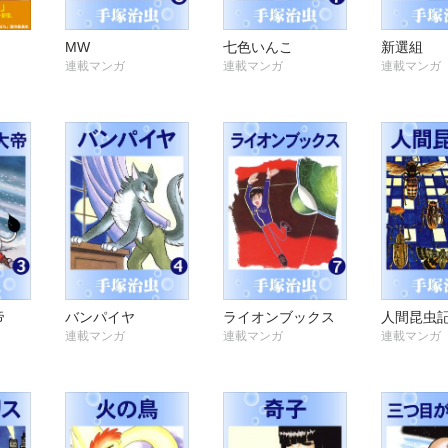
MW
七色いんこ
新選組
連載マンガ
連載マンガ
連載マンガ
帝
バンパイヤ
ライオンブックス
人間昆虫
連載マンガ
連載マンガ
連載マンガ