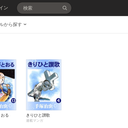
イン
ルから探す
とおる
きりひと讃歌
連載マンガ