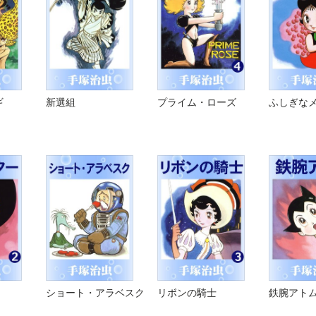
ギ
新選組
プライム・ローズ
ふしぎな
ショート・アラベスク
リボンの騎士
鉄腕アト