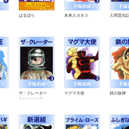
ばるぼら
未来人カオス
人間昆虫
ザ・クレーター
マグマ大使
鉄の旋律
キャンペーン中