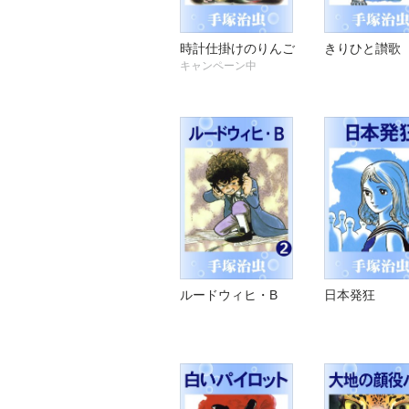
時計仕掛けのりんご
きりひと讃歌
キャンペーン中
ルードウィヒ・B
日本発狂