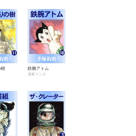
の樹
鉄腕アトム
連載マンガ