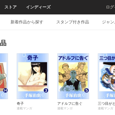
ストア
インディーズ
ログ
新着作品から探す
スタンプ付き作品
ジャン
品
奇子
アドルフに告ぐ
三つ目が
連載マンガ
連載マンガ
連載マンガ