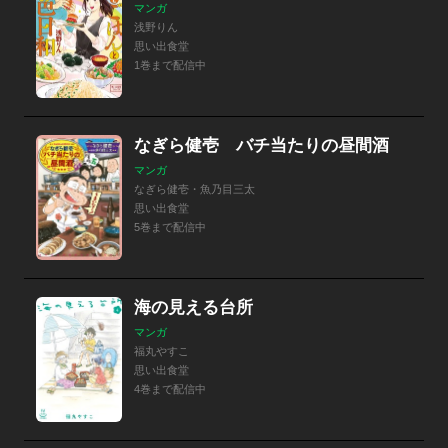
マンガ
浅野りん
思い出食堂
1巻まで配信中
なぎら健壱 バチ当たりの昼間酒
マンガ
なぎら健壱・魚乃目三太
思い出食堂
5巻まで配信中
海の見える台所
マンガ
福丸やすこ
思い出食堂
4巻まで配信中