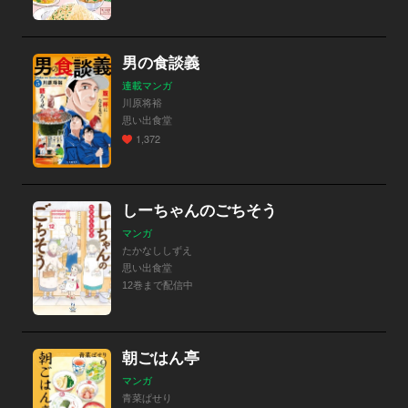
男の食談義
連載マンガ
川原将裕
思い出食堂
1,372
しーちゃんのごちそう
マンガ
たかなししずえ
思い出食堂
12巻まで配信中
朝ごはん亭
マンガ
青菜ぱせり