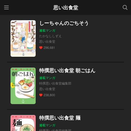
メニ
検索
思い出食堂
ュー
しーちゃんのごちそう
連載マンガ
たかなししずえ
思い出食堂
296,681
特撰思い出食堂 朝ごはん
連載マンガ
特撰思い出食堂編集部
思い出食堂
238,800
特撰思い出食堂 麺
連載マンガ
特撰思い出食堂編集部