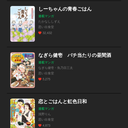
しーちゃんの青春ごはん
連載マンガ
たかなししずえ
思い出食堂
32,432
なぎら健壱 バチ当たりの昼間酒
連載マンガ
なぎら健壱・魚乃目三太
思い出食堂
5,275
恋とごはんと虹色日和
連載マンガ
浅野りん
思い出食堂
4,873