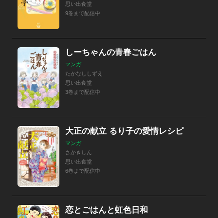
思い出食堂
9巻まで配信中
しーちゃんの青春ごはん
マンガ
たかなししずえ
思い出食堂
3巻まで配信中
大正の献立 るり子の愛情レシピ
マンガ
さかきしん
思い出食堂
6巻まで配信中
恋とごはんと虹色日和