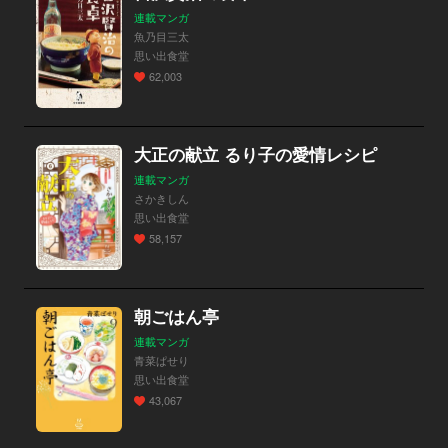
連載マンガ
魚乃目三太
思い出食堂
62,003
大正の献立 るり子の愛情レシピ
連載マンガ
さかきしん
思い出食堂
58,157
朝ごはん亭
連載マンガ
青菜ぱせり
思い出食堂
43,067