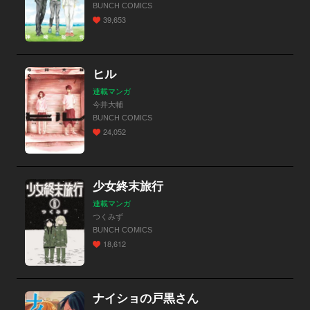
BUNCH COMICS
39,653
ヒル
連載マンガ
今井大輔
BUNCH COMICS
24,052
少女終末旅行
連載マンガ
つくみず
BUNCH COMICS
18,612
ナイショの戸黒さん