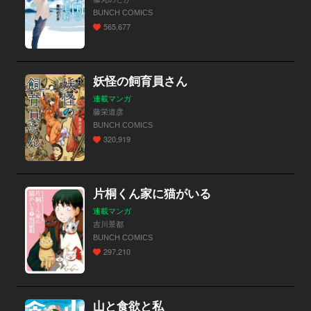
BUNCH COMICS
565,677
妖怪の飼育員さん
連載マンガ
藤栄道彦
BUNCH COMICS
320,919
片桐くん家に猫がいる
連載マンガ
吉川景都
BUNCH COMICS
297,210
山と食欲と私