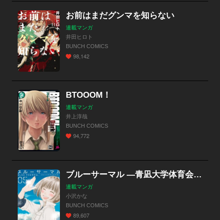
お前はまだグンマを知らない
連載マンガ
井田ヒロト
BUNCH COMICS
98,142
BTOOOM！
連載マンガ
井上淳哉
BUNCH COMICS
94,772
ブルーサーマル ―青凪大学体育会航空部―
連載マンガ
小沢かな
BUNCH COMICS
89,607