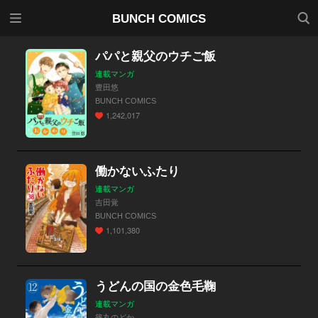
メニ
検索
BUNCH COMICS
ュー
パパと親父のウチご飯
連載マンガ
豊田悠
BUNCH COMICS
1,242,017
働かないふたり
連載マンガ
吉田覚
BUNCH COMICS
1,101,380
うどんの国の金色毛鞠
連載マンガ
篠丸のどか