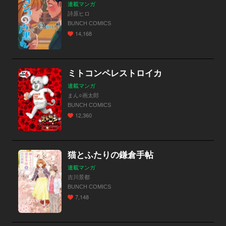
連載マンガ
詩原ヒロ
BUNCH COMICS
14,168
ミトコンペレストロイカ
連載マンガ
まん○画太郎
BUNCH COMICS
12,360
猫とふたりの鎌倉手帖
連載マンガ
吉川景都
BUNCH COMICS
7,148