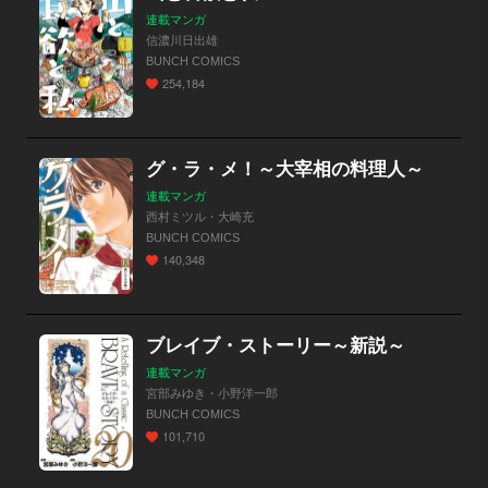
連載マンガ
信濃川日出雄
BUNCH COMICS
254,184
グ・ラ・メ！～大宰相の料理人～
連載マンガ
西村ミツル・大崎充
BUNCH COMICS
140,348
ブレイブ・ストーリー～新説～
連載マンガ
宮部みゆき・小野洋一郎
BUNCH COMICS
101,710