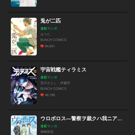
兎が二匹
連載マンガ
山うた
BUNCH COMICS
84,631
宇宙戦艦ティラミス
連載マンガ
宮川さとし・伊藤亰
BUNCH COMICS
48,199
ウロボロス―警察ヲ裁クハ我ニアリ―
連載マンガ
神崎裕也