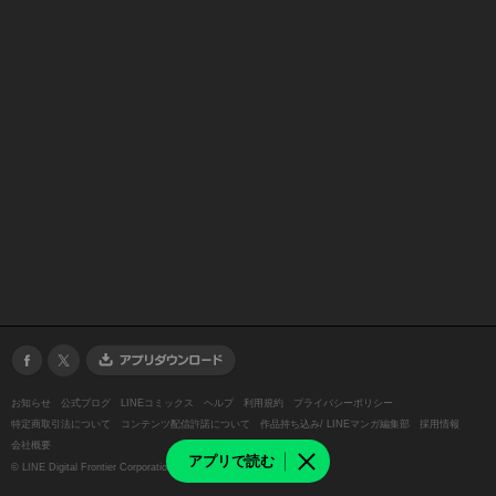
お知らせ
公式ブログ
LINEコミックス
ヘルプ
利用規約
プライバシーポリシー
特定商取引法について
コンテンツ配信許諾について
作品持ち込み/ LINEマンガ編集部
採用情報
会社概要
アプリで読む
©
LINE Digital Frontier Corporation