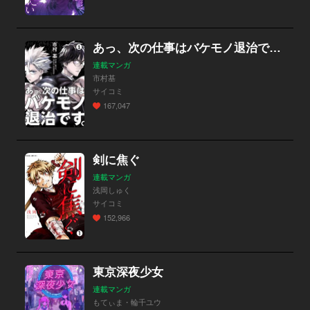
あっ、次の仕事はバケモノ退治です。
連載マンガ
市村基
サイコミ
167,047
剣に焦ぐ
連載マンガ
浅岡しゅく
サイコミ
152,966
東京深夜少女
連載マンガ
もてぃま・輪千ユウ