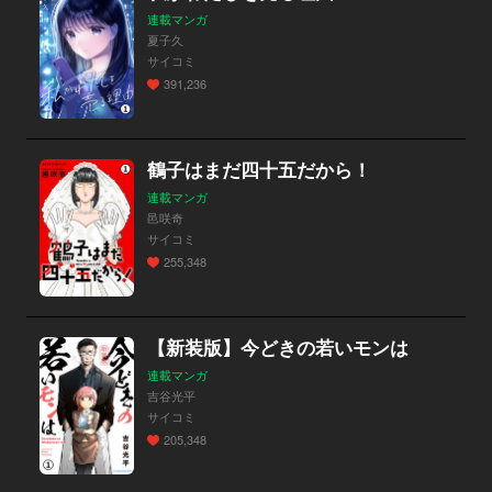
連載マンガ
夏子久
サイコミ
391,236
鶴子はまだ四十五だから！
連載マンガ
邑咲奇
サイコミ
255,348
【新装版】今どきの若いモンは
連載マンガ
吉谷光平
サイコミ
205,348