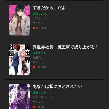
すきだから、だよ
連載マンガ
山口えいと
サイコミ
201,930
異世界社長 魔王軍で成り上がる！
連載マンガ
都田彩人
サイコミ
194,369
あなたは私におとされたい
連載マンガ
梅涼・宮口ジュン
サイコミ
176,451