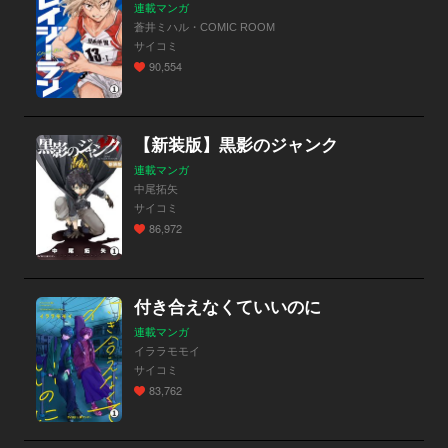
連載マンガ
蒼井ミハル・COMIC ROOM
サイコミ
90,554
【新装版】黒影のジャンク
連載マンガ
中尾拓矢
サイコミ
86,972
付き合えなくていいのに
連載マンガ
イララモモイ
サイコミ
83,762