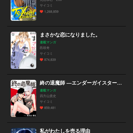
サイコミ
1,268,859
まさかな恋になりました。
連載マンガ
邑咲奇
サイコミ
874,839
終の退魔師 ―エンダーガイスター―＜無修正ver.＞
連載マンガ
四方山貴史
サイコミ
859,481
私がわたしを売る理由