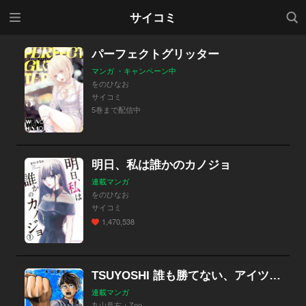
メニ
検索
サイコミ
ュー
パーフェクトグリッター
マンガ ・キャンペーン中
をのひなお
サイコミ
5巻まで配信中
明日、私は誰かのカノジョ
連載マンガ
をのひなお
サイコミ
1,470,538
TSUYOSHI 誰も勝てない、アイツには
連載マンガ
丸山恭右・Zoo