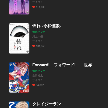
サイコミ
111,803
怖れ -令和怪談-
連載マンガ
川上十億
サイコミ
101,353
Forward!－フォワード!－ 世界一のサッカー選手に憑依されたので、とりあえずサッカーやってみる。
連載マンガ
吉田雄太
サイコミ
94,862
クレイジーラン