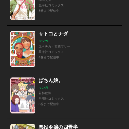
星海社コミックス
8巻まで配信中
サトコとナダ
マンガ
ユペチカ・西森マリー
星海社コミックス
4巻まで配信中
ぱちん娘。
マンガ
若林稔弥
星海社コミックス
8巻まで配信中
悪役令嬢の四畳半