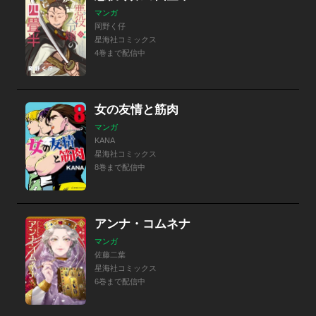
マンガ
岡野く仔
星海社コミックス
4巻まで配信中
女の友情と筋肉
マンガ
KANA
星海社コミックス
8巻まで配信中
アンナ・コムネナ
マンガ
佐藤二葉
星海社コミックス
6巻まで配信中