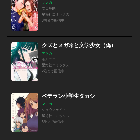
マンガ
安田剛助
星海社コミックス
3巻まで配信中
クズとメガネと文学少女（偽）
マンガ
谷川ニコ
星海社コミックス
2巻まで配信中
ベテラン小学生タカシ
マンガ
ショウマケイト
星海社コミックス
3巻まで配信中