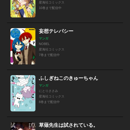
星海社コミックス
10巻まで配信中
妄想テレパシー
マンガ
NOBEL
星海社コミックス
7巻まで配信中
ふしぎねこのきゅーちゃん
マンガ
にとりささみ
星海社コミックス
8巻まで配信中
草薙先生は試されている。