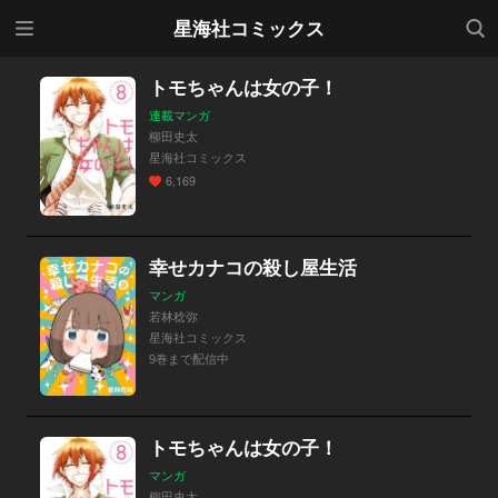
メニ
検索
星海社コミックス
ュー
トモちゃんは女の子！
連載マンガ
柳田史太
星海社コミックス
6,169
幸せカナコの殺し屋生活
マンガ
若林稔弥
星海社コミックス
9巻まで配信中
トモちゃんは女の子！
マンガ
柳田史太