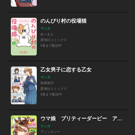
のんびり村の役場猫
マンガ
あべまん
星海社コミックス
5巻まで配信中
乙女男子に恋する乙女
マンガ
島崎無印
星海社コミックス
5巻まで配信中
ウマ娘 プリティーダービー アンソロジーコミック ＳＴＡＲ
マンガ
アンソロジー