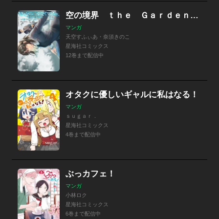
空の境界 ｔｈｅ Ｇａｒｄｅｎ ｏｆ ｓｉｎｎｅｒｓ
マンガ
天空すふぃあ・奈須きのこ
星海社コミックス
12巻まで配信中
オタクに優しいギャルに私はなる！
マンガ
ｓｕｇａｒ．
星海社コミックス
4巻まで配信中
ぶっカフェ！
マンガ
小林ロク
星海社コミックス
6巻まで配信中