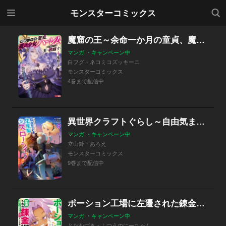
メニ
検索
モンスターコミックス
ュー
魔窟の王～余命一か月の童貞、魔法少女ハーレムを築いて王へ君臨す～（コミック）
マンガ ・キャンペーン中
白フグ・ネコミコズッキーニ
モンスターコミックス
4巻まで配信中
異世界クラフトぐらし～自由気ままな生産職のほのぼのスローライフ～（コミック）
マンガ ・キャンペーン中
立山鈴・あろえ
モンスターコミックス
9巻まで配信中
ポーション工場に左遷された錬金術師、美少女に拉致され異国でいつの間にか英雄になる（コミック）
マンガ ・キャンペーン中
とだかづき・ふつうのにーちゃん