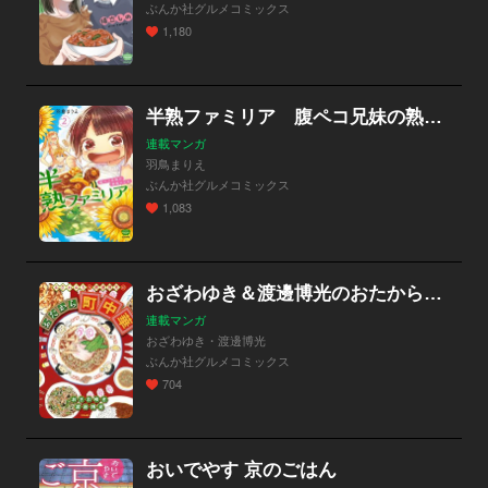
ぶんか社グルメコミックス
1,180
半熟ファミリア 腹ペコ兄妹の熟成レシピ
連載マンガ
羽鳥まりえ
ぶんか社グルメコミックス
1,083
おざわゆき＆渡邊博光のおたから町中華
連載マンガ
おざわゆき・渡邊博光
ぶんか社グルメコミックス
704
おいでやす 京のごはん