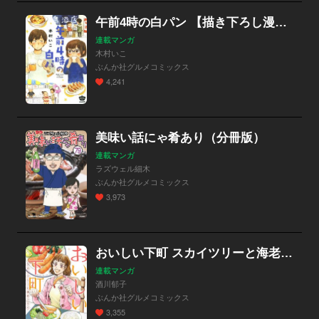
午前4時の白パン 【描き下ろし漫画付】
連載マンガ
木村いこ
ぶんか社グルメコミックス
4,241
美味い話にゃ肴あり（分冊版）
連載マンガ
ラズウェル細木
ぶんか社グルメコミックス
3,973
おいしい下町 スカイツリーと海老フライ
連載マンガ
酒川郁子
ぶんか社グルメコミックス
3,355