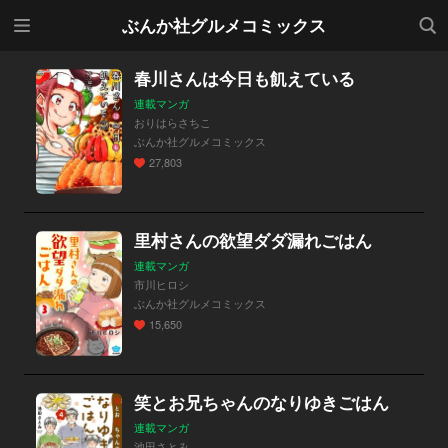
メニ
検索
ぶんか社グルメコミックス
ュー
春川さんは今日も飢えている
連載マンガ
おりはらさちこ
ぶんか社グルメコミックス
27,803
里村さんの欲望ダダ漏れごはん
連載マンガ
市川ヒロシ
ぶんか社グルメコミックス
15,650
笑とお兄ちゃんのなりゆきごはん
連載マンガ
池田さとみ