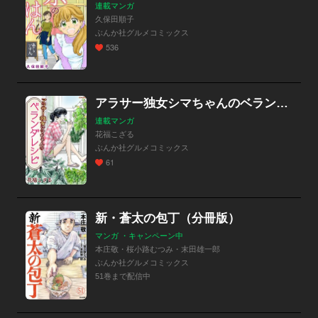
連載マンガ
久保田順子
ぶんか社グルメコミックス
536
アラサー独女シマちゃんのベランダレシピ
連載マンガ
花福こざる
ぶんか社グルメコミックス
61
新・蒼太の包丁（分冊版）
マンガ ・キャンペーン中
本庄敬・桜小路むつみ・末田雄一郎
ぶんか社グルメコミックス
51巻まで配信中