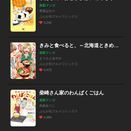
連載マンガ
青菜ぱせり
ぶんか社グルメコミックス
5,246
きみと食べると、～北海道ときめきごはん～
連載マンガ
まつもとあやか
ぶんか社グルメコミックス
4,473
柴崎さん家のわんぱくごはん
連載マンガ
高倉あつこ
ぶんか社グルメコミックス
4,264