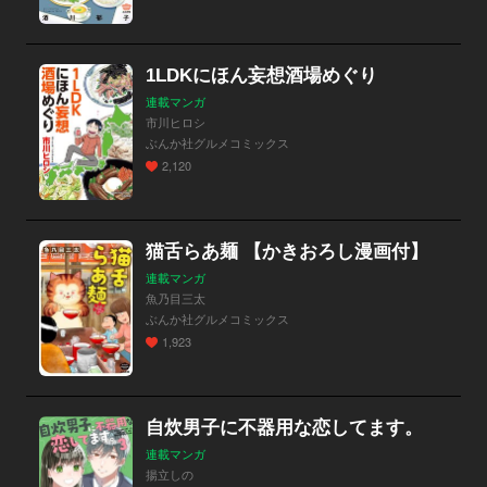
1LDKにほん妄想酒場めぐり
連載マンガ
市川ヒロシ
ぶんか社グルメコミックス
2,120
猫舌らあ麺 【かきおろし漫画付】
連載マンガ
魚乃目三太
ぶんか社グルメコミックス
1,923
自炊男子に不器用な恋してます。
連載マンガ
揚立しの