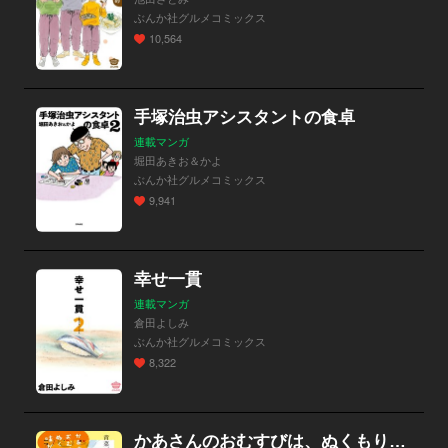
ぶんか社グルメコミックス
10,564
手塚治虫アシスタントの食卓
連載マンガ
堀田あきお＆かよ
ぶんか社グルメコミックス
9,941
幸せ一貫
連載マンガ
倉田よしみ
ぶんか社グルメコミックス
8,322
かあさんのおむすびは、ぬくもりの味がした。