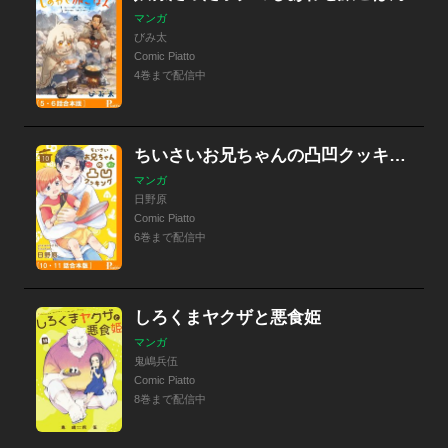
マンガ
びみ太
Comic Piatto
4巻まで配信中
ちいさいお兄ちゃんの凸凹クッキング
マンガ
日野原
Comic Piatto
6巻まで配信中
しろくまヤクザと悪食姫
マンガ
鬼嶋兵伍
Comic Piatto
8巻まで配信中