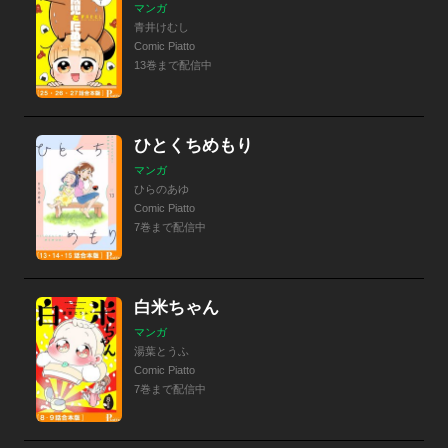
マンガ
青井けむし
Comic Piatto
13巻まで配信中
ひとくちめもり
マンガ
ひらのあゆ
Comic Piatto
7巻まで配信中
白米ちゃん
マンガ
湯葉とうふ
Comic Piatto
7巻まで配信中