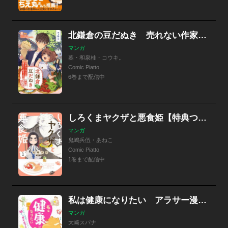
北鎌倉の豆だぬき 売れない作家とあやかし四季ごはん
マンガ
暮・和泉桂・コウキ。
Comic Piatto
6巻まで配信中
しろくまヤクザと悪食姫【特典つき】
マンガ
鬼嶋兵伍・あねこ
Comic Piatto
1巻まで配信中
私は健康になりたい アラサー漫画アシスタントの35キロダイエット奮闘記【単行本版】
マンガ
大崎スパナ