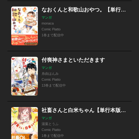
なおくんと和歌山おやつ。【単行本版】【特典つき】
マンガ
monaca
Comic Piatto
1巻まで配信中
付喪神さまといただきます
マンガ
糸由はんみ
Comic Piatto
13巻まで配信中
社畜さんと白米ちゃん【単行本版】【特典つき】
マンガ
湯葉とうふ
Comic Piatto
1巻まで配信中