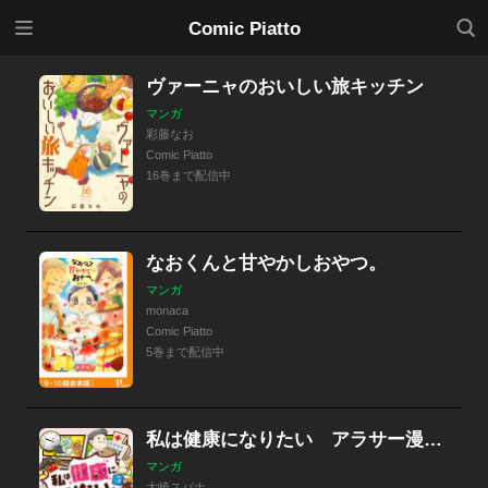
メニ
検索
Comic Piatto
ュー
ヴァーニャのおいしい旅キッチン
マンガ
彩藤なお
Comic Piatto
16巻まで配信中
なおくんと甘やかしおやつ。
マンガ
monaca
Comic Piatto
5巻まで配信中
私は健康になりたい アラサー漫画アシスタントの35キロダイエット奮闘記
マンガ
大崎スパナ