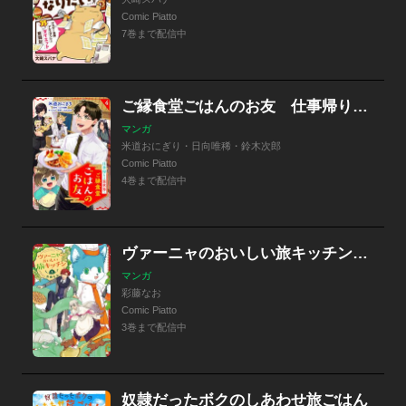
Comic Piatto
7巻まで配信中
ご縁食堂ごはんのお友 仕事帰りは異世界へ
マンガ
米道おにぎり・日向唯稀・鈴木次郎
Comic Piatto
4巻まで配信中
ヴァーニャのおいしい旅キッチン【特典つき】
マンガ
彩藤なお
Comic Piatto
3巻まで配信中
奴隷だったボクのしあわせ旅ごはん