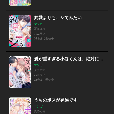
純愛よりも、シてみたい
マンガ
夏江ユウ
バニラブ
32巻まで配信中
愛が重すぎる小谷くんは、絶対に彼女を逃さない
マンガ
タチバナ
バニラブ
15巻まで配信中
うちのボスが裸族です
マンガ
奥めぐ美