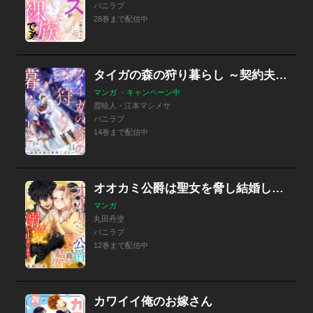
バニラブ
28巻まで配信中
タイガの森の狩り暮らし ～契約夫婦の東欧ごはん～
マンガ ・キャンペーン中
霞暁人・江本マシメサ
バニラブ
14巻まで配信中
オオカミ公爵は聖女を脅し結婚したはずが溺愛が止まりません
マンガ
丸田丹塗
バニラブ
12巻まで配信中
カワイイ俺のお嫁さん