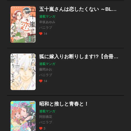
五十嵐さんは恋したくない ～BL店長に拾われました～【合冊版】
連載マンガ
幸坂あゆみ
バニラブ
14
狐に嫁入りお断りします!?【合冊版】
連載マンガ
藤間みお
バニラブ
14
昭和と推しと青春と！
連載マンガ
阿部摘花
バニラブ
3