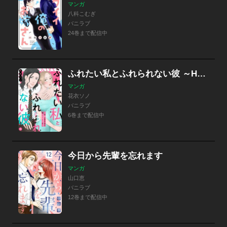
マンガ
八科こむぎ
バニラブ
24巻まで配信中
ふれたい私とふれられない彼 ～Hが上手すぎて振られました!?～
マンガ
花衣ソノ
バニラブ
6巻まで配信中
今日から先輩を忘れます
マンガ
山口恵
バニラブ
12巻まで配信中