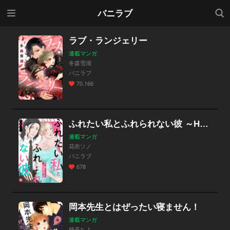
メニ
検索
バニラブ
ュー
ラブ・ランジェリー
連載マンガ
冬森雪湖
バニラブ
70,166
ふれたい私とふれられない彼 ～Hが上手すぎて振られました!?～
連載マンガ
花衣ソノ
バニラブ
678
岡本先生とはぜったい寝ません！
連載マンガ
穂高ちよ