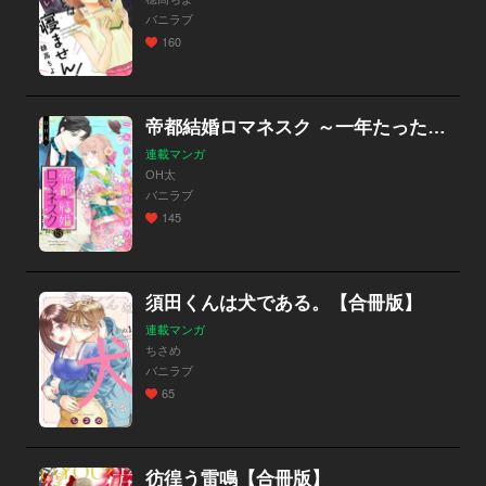
バニラブ
160
帝都結婚ロマネスク ～一年たったら別れます！～
連載マンガ
OH太
バニラブ
145
須田くんは犬である。【合冊版】
連載マンガ
ちさめ
バニラブ
65
彷徨う雷鳴【合冊版】