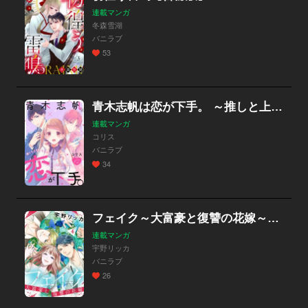
連載マンガ
冬森雪湖
バニラブ
53
青木志帆は恋が下手。 ～推しと上司となんでワタシ!?～
連載マンガ
コリス
バニラブ
34
フェイク～大富豪と復讐の花嫁～【合冊版】
連載マンガ
宇野リッカ
バニラブ
26