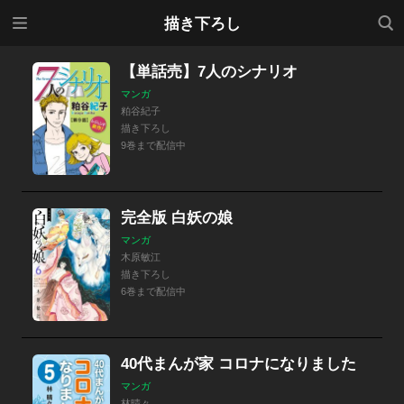
メニ
検索
描き下ろし
ュー
【単話売】7人のシナリオ
マンガ
粕谷紀子
描き下ろし
9巻まで配信中
完全版 白妖の娘
マンガ
木原敏江
描き下ろし
6巻まで配信中
40代まんが家 コロナになりました
マンガ
林晴々