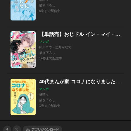
描き下ろし
5巻まで配信中
【単話売】おじドル イン・マイ・ホーム！
マンガ
絹川コウ・志月かなで
描き下ろし
14巻まで配信中
40代まんが家 コロナになりました 単行本版
マンガ
林晴々
描き下ろし
1巻まで配信中