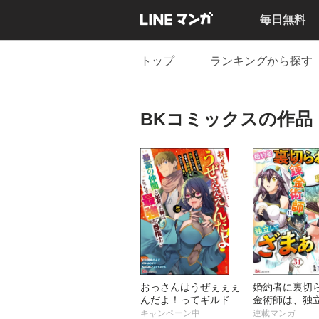
毎日無料
トップ
ランキングから探す
BKコミックスの作品
おっさんはうぜぇぇぇ
婚約者に裏切
んだよ！ってギルドか
金術師は、独
ら追放したくせに、後
『ざまぁ』しま
キャンペーン中
連載マンガ