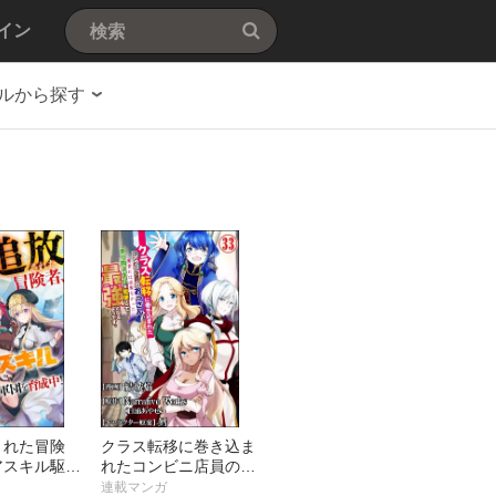
イン
ルから探す
された冒険
クラス転移に巻き込ま
アスキル駆使
れたコンビニ店員のお
女軍団を育成
っさん、勇者には必要
連載マンガ