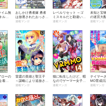
ライム無
おしかけ勇者嫁 勇者
レベルリセット ～ゴ
未知と宝
キル＜
は放逐されたおっさん
ミスキルだと勘違いし
の迷宮大配
り100
を追いかけ、スローラ
たけれど実はとんでも
ズレスキ
連載マンガ
連載マンガ
連載マンガ
アップし
イフを応援する コミ
ないチートスキルだっ
人、見る
 コミ
ック版 （分冊版）
た～ コミック版（分
普通に非
版）
冊版）
コミック版
版）
アローの
雷霆の英雄と聖王子
猫に転生したけど、暇
テイマーさ
を着せ
～謀略により追放され
なのでゲーマー女子と
MO育成日
ました
た口下手な雷は、家族
一緒にVRMMOをする
版 （分冊
連載マンガ
連載マンガ
連載マンガ
神と新生
思いで不器用な王子を
コミック版 （分冊
 コミ
影から助ける～ コミ
版）
版）
ック版 （分冊版）