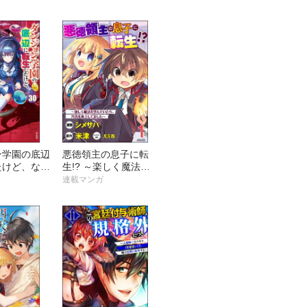
ック版（分
なかった余り物スキル
を駆使して最強となる
ようです。 コミック
版 （分冊版）
ン学園の底辺
悪徳領主の息子に転
たけど、なぜ
生!? ～楽しく魔法を
攻略本がある
学んでいたら、汚名を
連載マンガ
版（分冊版）
返上してました～ コ
ミック版（分冊版）