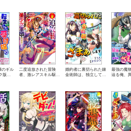
には必要
っさん、勇者には必要
てSランクパーティか
れて森に
物スキル
なかった余り物スキル
ら追放された回復魔術
た そのま
強となる
を駆使して最強となる
師、捨てられた先で最
周りが勝
ミック
ようです。 コミック
強の神竜を復活させて
を作って
版
しまう～ コミック版
気にせず
す コミッ
版）
嬢のギル
二度追放された冒険
婚約者に裏切られた錬
最強の魔
ク版
者、激レアスキル駆使
金術師は、独立して
辿る俺、
して美少女軍団を育成
『ざまぁ』します コ
まぁを執行
中！ コミック版
ミック版 （分冊版）
ック版（