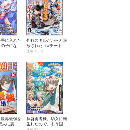
を手に入れた
外れスキルだからと追
女の子になり
放された《∞チートア
だけのパー
ビリティ》が強すぎて
連載マンガ
が入っても違
草も生えない件 ～偶
いのは困るん
然助けた第三王女にど
ミック版
ちゃくそ溺愛される
）
し、前よりも断然楽し
い生活送ってます～
コミック版（分冊版）
は世界最強を
拝啓勇者様。幼女に転
恋人に裏切
生したので、もう国に
は竜の力を手
は戻れません！ ～伝
連載マンガ