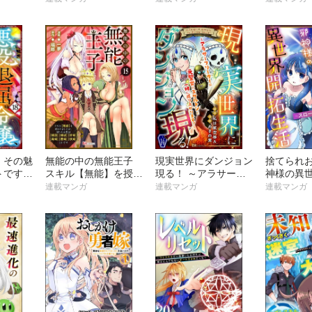
版）
変する～ コミック版
に入れ頂
（分冊版）
る～ コミ
冊版）
、その魅
無能の中の無能王子
現実世界にダンジョン
捨てられ
トです！
スキル【無能】を授か
現る！ ～アラサーフ
神様の異
の破滅フ
りましたが、周りの女
リーターは元聖女のス
～スロー
連載マンガ
連載マンガ
連載マンガ
たら、王
性は【傾国】【傾城】
ケルトンと一緒に成り
り、時々
嬢の皆様
【奸婦】【毒婦】【悪
上がります！～ コミ
コミック
コミッ
婦】【妖婦】とかです
ック版（分冊版）
）
コミック版 （分冊
版）