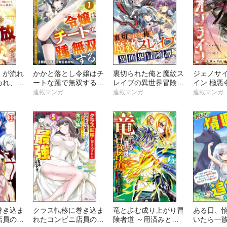
》が流れ
かかと落とし令嬢はチ
裏切られた俺と魔紋ス
ジェノサ
われ、神
ートな踵で無双する
レイブの異世界冒険譚
イン 極悪
された神
～魔物を即死させて楽
コミック版（分冊版）
イ日記 コ
連載マンガ
連載マンガ
連載マンガ
不尽な
しんでいたら、私を追
（分冊版
追い出さ
放した実家が崩壊しま
対象の女
した～ コミック版
ついてき
（分冊版）
 コミ
版）
巻き込ま
クラス転移に巻き込ま
竜と歩む成り上がり冒
ある日、
店員のお
れたコンビニ店員のお
険者道 ～用済みとし
いたら一