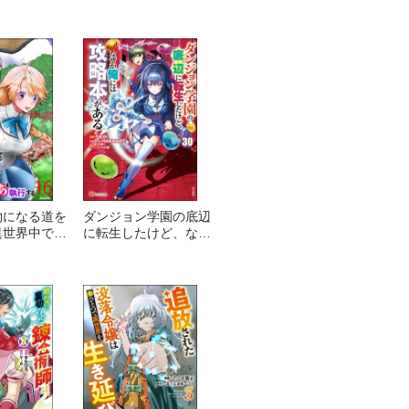
捨てられまし
き延びる！ コミック
ま寝てたら
版（分冊版）
手に魔物の国
たけど、私は
今日も眠りま
ク版（分冊
物になる道を
ダンジョン学園の底辺
異世界中でざ
に転生したけど、なぜ
する コミ
か俺には攻略本がある
分冊版）
コミック版（分冊版）