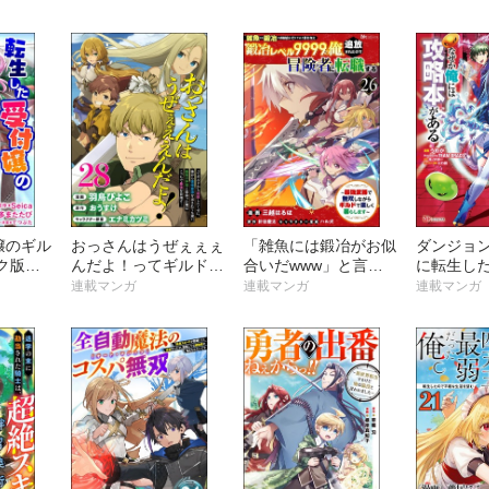
冊版）
ら追放された回復魔術
中！ コミ
師、捨てられた先で最
冊版）
強の神竜を復活させて
しまう～ コミック版
（分冊版）
嬢のギル
おっさんはうぜぇぇぇ
「雑魚には鍛冶がお似
ダンジョ
ク版
んだよ！ってギルドか
合いだwww」と言わ
に転生し
ら追放したくせに、後
れた鍛冶レベル9999
か俺には
連載マンガ
連載マンガ
連載マンガ
から復帰要請を出され
の俺、追放されたので
コミック
ても遅い。最高の仲間
冒険者に転職する ～
と出会った俺はこっち
最強武器で無双しなが
で最強を目指す！ コ
らギルドで楽しく暮ら
ミック版（分冊版）
します～ コミック版
（分冊版）