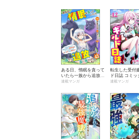
から復帰要請を出され
ミック版 （分
ても遅い。最高の仲間
と出会った俺はこっち
で最強を目指す！ コ
ミック版
ある日、惰眠を貪って
転生した受付
いたら一族から追放さ
ド日誌 コミッ
れて森に捨てられまし
（分冊版）
連載マンガ
連載マンガ
た そのまま寝てたら
周りが勝手に魔物の国
を作ってたけど、私は
気にせず今日も眠りま
す コミック版（分冊
版）