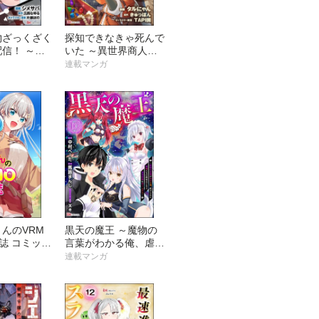
物ざっくざく
探知できなきゃ死んで
信！ ～ハ
いた ～異世界商人の
ルすらない凡
冒険は危険でいっぱい
連載マンガ
人から見れば
～ コミック版（分冊
凡でした～
版）
 （分冊
んのVRM
黒天の魔王 ～魔物の
誌 コミック
言葉がわかる俺、虐げ
版）
られた魔物たちの救世
連載マンガ
主となり最強国家を作
り上げる～ コミック
版（分冊版）