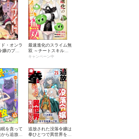
イド・オンラ
最速進化のスライム無
令嬢のプレ
双 ～チートスキル＜
ミック版
スライム＞により100
キャンペーン中
）
倍速でレベルアップし
て世界最強に～ コミ
ック版（分冊版）
惰眠を貪って
追放された没落令嬢は
族から追放さ
拳ひとつで異世界を生