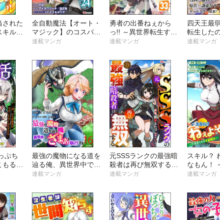
当された
全自動魔法【オート・
勇者の出番ねぇから
四天王最
スキル
マジック】のコスパ無
っ!! ～異世界転生する
転生した
を会得し
双 「成長スピードが
けど俺は脇役と言われ
活を望む 
連載マンガ
連載マンガ
連載マンガ
ミック
超遅い」と追放された
ました～ コミック版
（分冊版
が、放置しても経験値
（分冊版）
が集まるみたいです
コミック版（分冊版）
っぷち
最強の魔物になる道を
元SSSランクの最強暗
スキル？ 
こもるに
辿る俺、異世界中でざ
殺者は再び無双する
なもん！ 
コミッ
まぁを執行する コミ
コミック版（分冊版）
ちの才能開
連載マンガ
連載マンガ
連載マンガ
）
ック版（分冊版）
ック版（