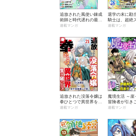
追放された風使い錬成
退学の末に勘
術師と時代遅れの最強
騎士は、超絶
魔法使い コミック版
「絆召喚術」
連載マンガ
連載マンガ
（分冊版）
最強となる コ
版（分冊版）
追放された没落令嬢は
魔境生活 ～崖
拳ひとつで異世界を生
冒険者が引き
き延びる！ コミック
は広すぎる～ 
連載マンガ
連載マンガ
版（分冊版）
ク版 （分冊版