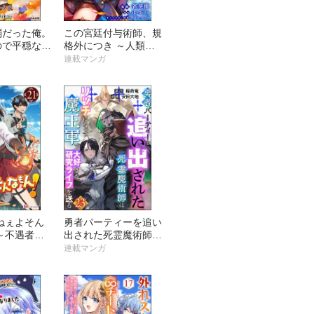
弱だった俺。
この宮廷付与術師、規
ので平穏な生
格外につき ～人類唯
コミック版
一のスキル「言霊使
連載マンガ
）
い」で、俺は世界に命
令する～ コミック版
（分冊版）
ねぇよそん
勇者パーティーを追い
～不遇者た
出された死霊魔術師は
花～ コミ
リッチになって魔王軍
連載マンガ
分冊版）
で大好きな研究ライフ
を送る コミック版
（分冊版）