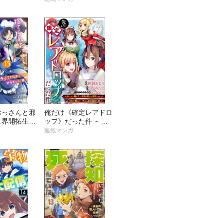
へと登り詰め
説の魔女は二度目の人
ック版（分
生でも最強でした～
コミック版（分冊版）
おっさんと邪
俺だけ《確定レアドロ
世界開拓生活
ップ》だった件 ～ス
ライフと村造
ライムすら倒せない無
連載マンガ
ぎっくり腰～
能と罵られ追放された
版（分冊版）
けど、初めて倒した一
匹から強武器落ちまし
た～ コミック版（分
冊版）