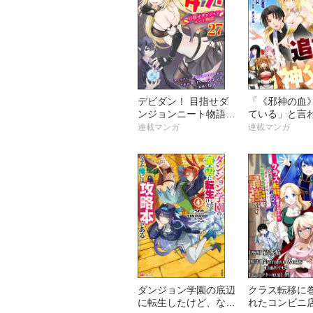
デビダン！ 目指せダ
「《邪神の血
ンジョンニート物語
ている」と言
コミック版 （分冊
聖教会を追放
連載マンガ
連載マンガ
版）
父です。 ～理
理由で教会を
れたら、信仰
神様も一緒に
ちゃいました～
ック版 （分冊
ダンジョン学園の底辺
クラス転移に
に転生したけど、なぜ
れたコンビニ