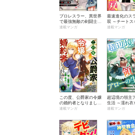
プロレスラー、異世界
最速進化のス
で最強無敵の剣闘士に
双 ～チートス
転生する！ コミック
スライム＞によ
連載マンガ
連載マンガ
版（分冊版）
倍速でレベル
て世界最強に～
ック版（分冊
この度、公爵家の令嬢
超辺境の領主
の婚約者となりまし
生活 ～濡れ衣
た。しかし、噂では性
られ追放され
連載マンガ
連載マンガ
格が悪く、十歳も年上
が、二人の女
です。 コミック版
活を送ります～
（分冊版）
ック版（分冊