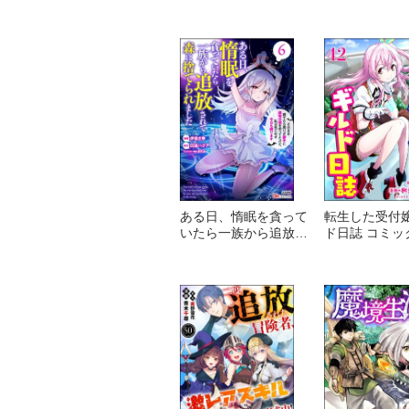
か俺には攻略本がある
っさん、勇者
コミック版
なかった余り
を駆使して最
ようです。 コ
版 （分冊版）
ある日、惰眠を貪って
転生した受付
いたら一族から追放さ
ド日誌 コミッ
れて森に捨てられまし
（分冊版）
た そのまま寝てたら
周りが勝手に魔物の国
を作ってたけど、私は
気にせず今日も眠りま
す コミック版