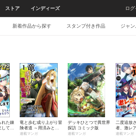
ストア
インディーズ
ログ
新着作品から探す
スタンプ付き作品
ジャン
られた錬
竜と歩む成り上がり冒
デッキひとつで異世界
二度追放
立して
険者道 ～用済みとし
探訪 コミック版
者、激レ
す コ
てSランクパーティか
して美少
連載マンガ
連載マンガ
連載マンガ