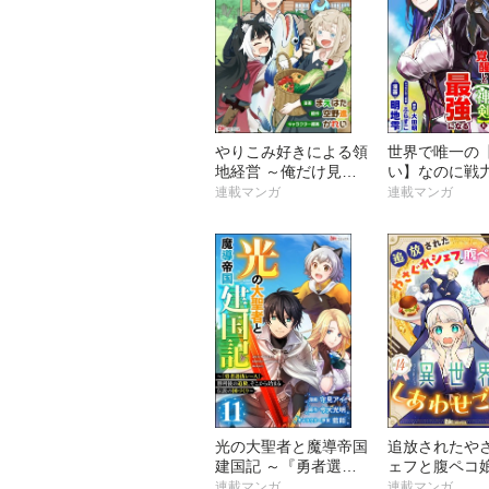
やりこみ好きによる領
世界で唯一の
地経営 ～俺だけ見え
い】なのに戦
る『開拓度』を上げて
ばれた俺、覚
連載マンガ
連載マンガ
最強領地に～ コミッ
【神剣】と最
ク版（分冊版）
コミック版（
光の大聖者と魔導帝国
追放されたや
建国記 ～『勇者選抜
ェフと腹ペコ
レース』勝利後の追
界しあわせご飯
連載マンガ
連載マンガ