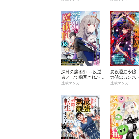
放、そこから始まる伝
ック版 （分冊
説の国づくり～ コミ
ック版（分冊版）
深淵の魔術師 ～反逆
悪役退屈令嬢
者として幽閉された俺
力値はカンス
は不死の体と最強の力
～乙女ゲーム
連載マンガ
連載マンガ
を手に入れ冒険者とし
ラグを回避し
て成り上がる～ コミ
子様や貴族令
ック版（分冊版）
に慕われて～ 
ク版 （分冊版