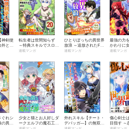
【神剣使
転生者は世間知らず
ひとりぼっちの異世界
最強の力
力外と呼
～特典スキルでスロー
放浪 ～追放されたFラ
かわりに
醒した
ライフ!?～ コミック
ンク冒険者はコボルト
ました 女
連載マンガ
連載マンガ
連載マンガ
強になる
版（分冊版）
だけをお供に旅をする
ティに僕
分冊版）
～ コミック版 （分冊
和感がな
版）
ですが コ
（分冊版
さぐれシ
少女と猫とお人好しダ
外れスキル【チート・
傷心剣士
娘の異世
ークエルフの魔石工房
デバッガ―】の無双譚
目指す ～
 コミ
コミック版（分冊版）
～ワンポチで世界を改
られた男
連載マンガ
連載マンガ
連載マンガ