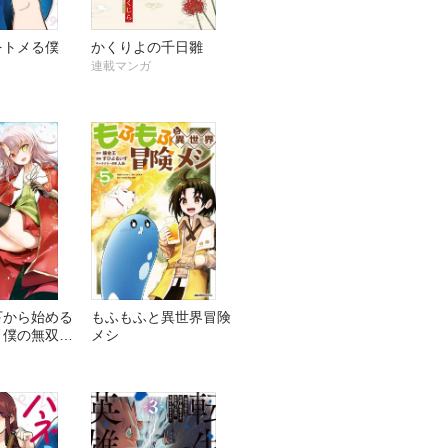
をトメる僕
かくりよの千日雛
連載マンガ
下から始める
もふもふと異世界冒険
と僕の無双ラ
メシ