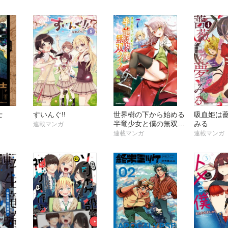
士
すいんぐ!!
世界樹の下から始める
吸血姫は
半竜少女と僕の無双ラ
みる
連載マンガ
イフ
連載マンガ
連載マンガ