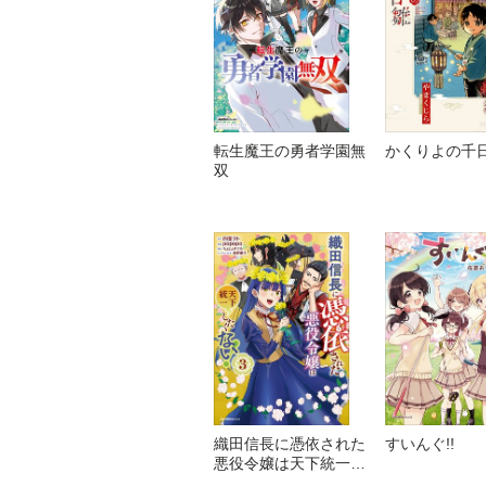
転生魔王の勇者学園無
かくりよの千
双
織田信長に憑依された
すいんぐ!!
悪役令嬢は天下統一し
たくない！