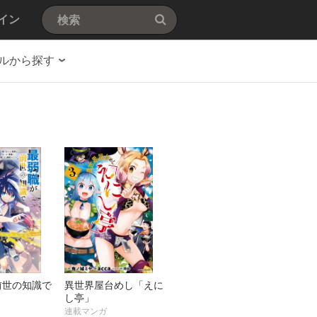
イン
ルから探す
前世の知識で
異世界屋台めし「えに
し亭」
連載マンガ