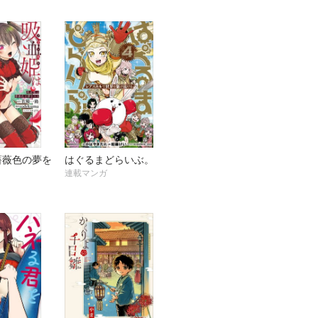
薔薇色の夢を
はぐるまどらいぶ。
連載マンガ