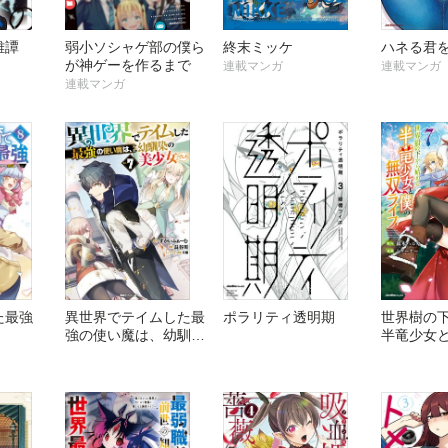
雄譚
弱小ソシャゲ部の僕ら
終末ミッケ
ハネる君
が神ゲーを作るまで
連載マンガ
連載マンガ
連載マンガ
た最強
異世界でテイムした最
ポラリティ透明期
世界樹の
強の使い魔は、幼馴染
半竜少女
の美少女でした
イフ