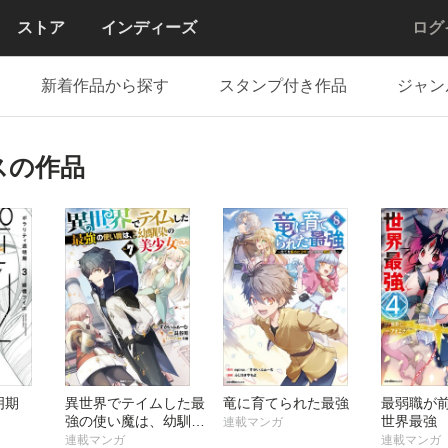
ストア
インディーズ
ログ
新着作品から探す
スタンプ付き作品
ジャン
スの作品
明期
異世界でテイムした最
竜に育てられた最強
最弱職が
強の使い魔は、幼馴染
世界最強
連載マンガ
の美少女でした
連載マンガ
連載マンガ