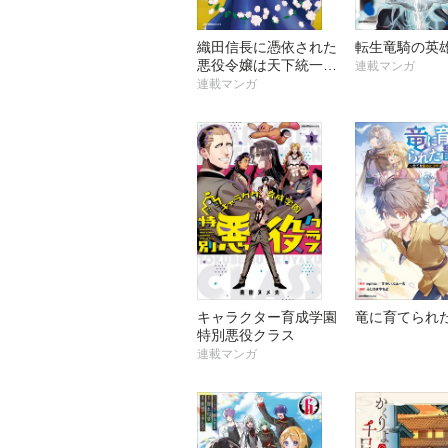
織田信長に憑依された
転生竜騎の英
悪役令嬢は天下統一し
連載マンガ
たくない！
連載マンガ
キャラクター育成学園
竜に育てられ
特別悪役クラス
連載マンガ