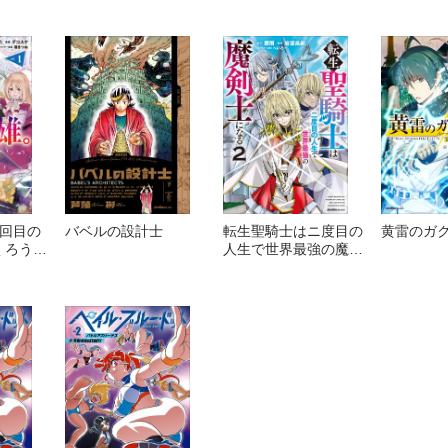
2回目の
バベルの設計士
転生聖騎士はニ度目の
黄雷のガ
くろうと
人生で世界最強の魔剣
士になる