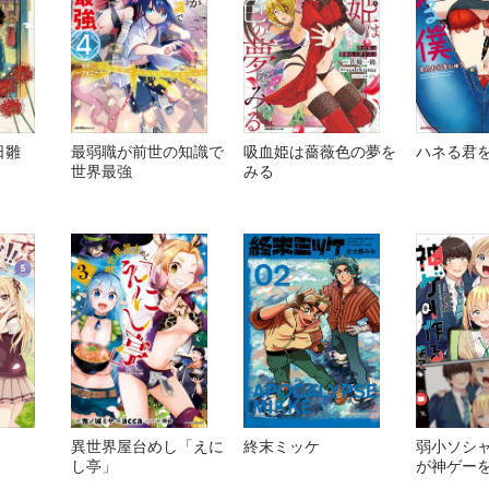
日雛
最弱職が前世の知識で
吸血姫は薔薇色の夢を
ハネる君
世界最強
みる
異世界屋台めし「えに
終末ミッケ
弱小ソシ
し亭」
が神ゲー