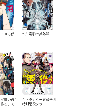
をトメる僕
転生竜騎の英雄譚
ャゲ部の僕ら
キャラクター育成学園
を作るまで
特別悪役クラス