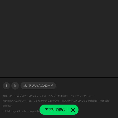
お知らせ
公式ブログ
LINEコミックス
ヘルプ
利用規約
プライバシーポリシー
特定商取引法について
コンテンツ配信許諾について
作品持ち込み/ LINEマンガ編集部
採用情報
会社概要
アプリで読む
©
LINE Digital Frontier Corporation