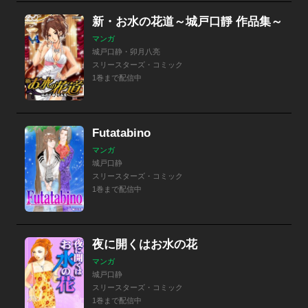
新・お水の花道～城戸口靜 作品集～
マンガ
城戸口静・卯月八亮
スリースターズ・コミック
1巻まで配信中
Futatabino
マンガ
城戸口静
スリースターズ・コミック
1巻まで配信中
夜に開くはお水の花
マンガ
城戸口静
スリースターズ・コミック
1巻まで配信中