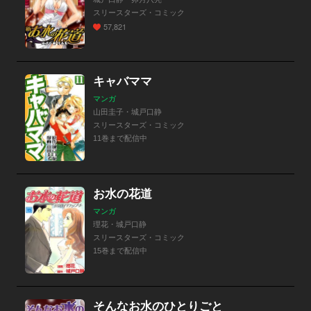
スリースターズ・コミック
57,821
キャバママ
マンガ
山田圭子・城戸口静
スリースターズ・コミック
11巻まで配信中
お水の花道
マンガ
理花・城戸口静
スリースターズ・コミック
15巻まで配信中
そんなお水のひとりごと