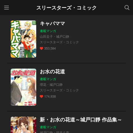
メニ
検索
スリースターズ・コミック
ュー
キャバママ
連載マンガ
山田圭子・城戸口静
スリースターズ・コミック
353,584
お水の花道
連載マンガ
理花・城戸口静
スリースターズ・コミック
174,938
新・お水の花道～城戸口靜 作品集～
連載マンガ
城戸口静・卯月八亮