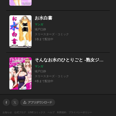
お水白書
マンガ
城戸口静
スリースターズ・コミック
1巻まで配信中
そんなお水のひとりごと -熟女ジェネレーション-
マンガ
城戸口静
スリースターズ・コミック
4巻まで配信中
お知らせ
公式ブログ
LINEコミックス
ヘルプ
利用規約
プライバシーポリシー