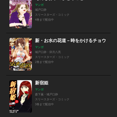
マンガ
城戸口静
スリースターズ・コミック
4巻まで配信中
新・お水の花道－時をかけるチョウ
マンガ
城戸口静・卯月八亮
スリースターズ・コミック
2巻まで配信中
新宿姫
マンガ
森下薫・城戸口静
スリースターズ・コミック
3巻まで配信中