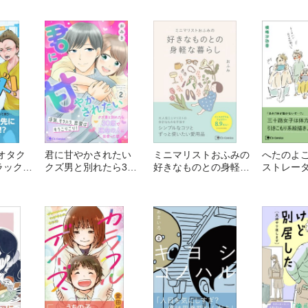
オタク
君に甘やかされたい
ミニマリストおふみの
へたのよ
ラック部
クズ男と別れたら30
好きなものとの身軽な
ストレー
をする話
歳で運命の人に出会っ
暮らし
弥香のお
た話