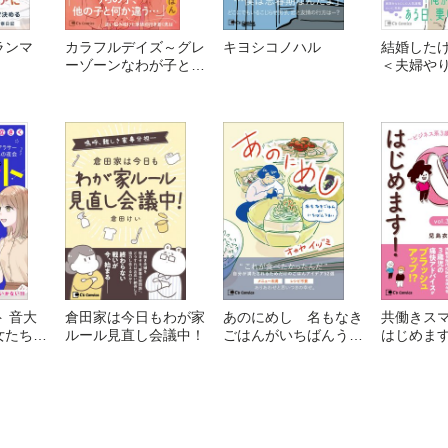
ランマ
カラフルデイズ～グレ
キヨシコノハル
結婚した
ーゾーンなわが子との
＜夫婦や
5年間～
 音大
倉田家は今日もわが家
あのにめし 名もなき
共働きス
女たちの
ルール見直し会議中！
ごはんがいちばんうま
はじめま
い