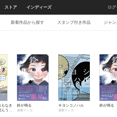
ストア
インディーズ
ログ
新着作品から探す
スタンプ付き作品
ジャン
名もなき
鈴が鳴る
キヨシコノハル
鈴が鳴る
ばんうま
連載マンガ
連載マンガ