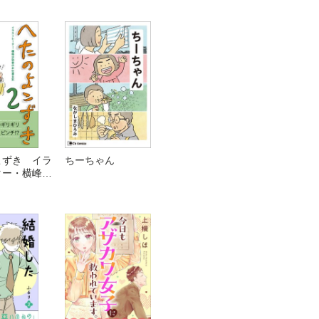
こずき イラ
ちーちゃん
ター・横峰沙
仕事日記