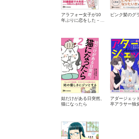
アラフォー女子が10
ピンク髪のグ
年ぶりに恋をした－決
定版－
姑だけがある日突然、
アダージェット
猫になったら
卒アラサー独
夜会