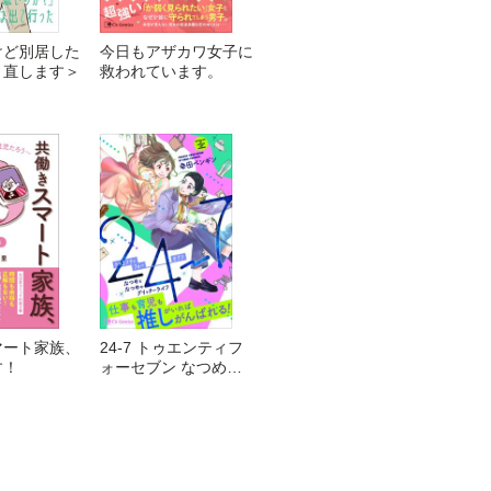
けど別居した
今日もアザカワ女子に
り直します＞
救われています。
マート家族、
24-7 トゥエンティフ
す！
ォーセブン なつめと
なつめのグリッターラ
イフ