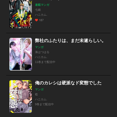
連載マンガ
七緒
ハニカム.
187
弊社のふたりは、まだ未遂らしい。
マンガ
湊はつはる
ハニカム.
11巻まで配信中
俺のカレシは硬派なド変態でした
マンガ
稔
ハニカム.
9巻まで配信中