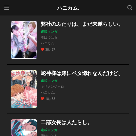
メニ
検索
ハニカム.
ュー
弊社のふたりは、まだ未遂らしい。
連載マンガ
湊はつはる
ハニカム.
38,427
蛇神様は嫁にベタ惚れなんだけど、
連載マンガ
キリメンジャロ
ハニカム.
10,188
二部次長は人たらし。
連載マンガ
湊はつはる