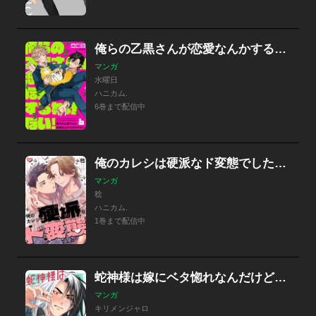
俺らの乙黒さんが恋愛なんかするわけない！
マンガ
水曜日
ハニカム.
6巻まで配信中
俺のカレシは硬派なド変態でした【単行本版】
マンガ
稔
ハニカム.
1巻まで配信中
蛇神様は嫁にベタ惚れなんだけど、【単行本版】
マンガ
キリメンジャロ