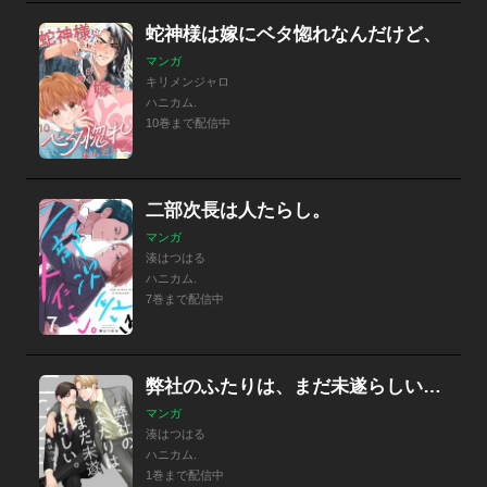
蛇神様は嫁にベタ惚れなんだけど、
マンガ
キリメンジャロ
ハニカム.
10巻まで配信中
二部次長は人たらし。
マンガ
湊はつはる
ハニカム.
7巻まで配信中
弊社のふたりは、まだ未遂らしい。【単行本版】【電子限定】
マンガ
湊はつはる
ハニカム.
1巻まで配信中