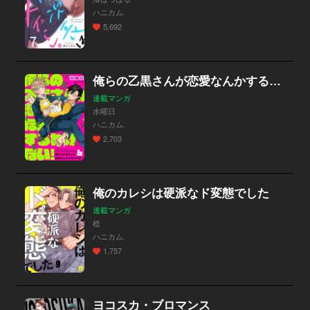
ハニカム.
5,692
俺らの乙黒さんが恋愛なんかするわけない！
連載マンガ
水曜日
ハニカム.
2,703
俺のカレシは硬派なド変態でした
連載マンガ
稔
ハニカム.
1,757
ヨコスカ・ブロマンス