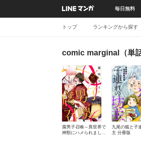
毎日無料
トップ
ランキングから探す
comic marginal
腐男子召喚～異世界で
九尾の狐と子
神獣にハメられました
主 分冊版
～ 分冊版