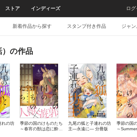
ストア
インディーズ
ログ
新着作品から探す
スタンプ付き作品
ジャン
（単話）の作品
連れの坊
季節の国のけものたち
九尾の狐と子連れの坊
季節の国
～春宵の獣は恋に酔う
主―永遠に― 分冊版
～Summe
～ 分冊版
分冊版