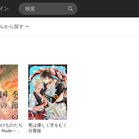
イン
ルから探す
のけものたち
竜は優しく牙をむく
r Nude～
分冊版