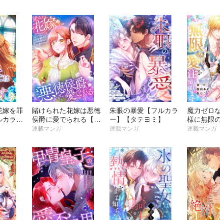
【フルカラー】【タテ
ヨミ】
花嫁を罪
賭けられた花嫁は悪徳
朱眼の暴愛【フルカラ
魔力ゼロ
ルカラ
侯爵に愛でられる【フ
ー】【タテヨミ】
様に無限
ミ】
ルカラー】【タテヨ
ます【フ
連載マンガ
連載マンガ
連載マンガ
ミ】
【タテヨ