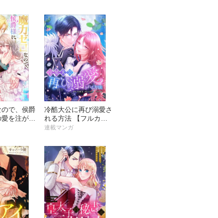
ー】【タテヨミ】
なので、侯爵
冷酷大公に再び溺愛さ
の愛を注がれ
れる方法 【フルカラ
ルカラー】
ー】【タテヨミ】
連載マンガ
ミ】