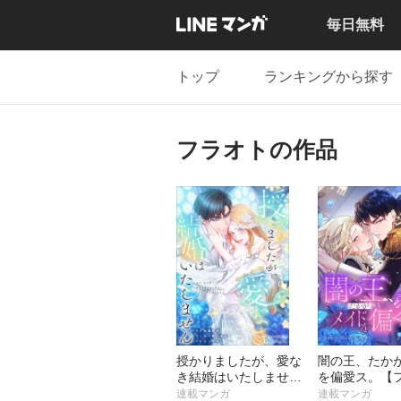
毎日無料
トップ
ランキングから探す
フラオトの作品
授かりましたが、愛な
闇の王、たか
き結婚はいたしません
を偏愛ス。【
【フルカラー】【タテ
ー】【タテヨ
連載マンガ
連載マンガ