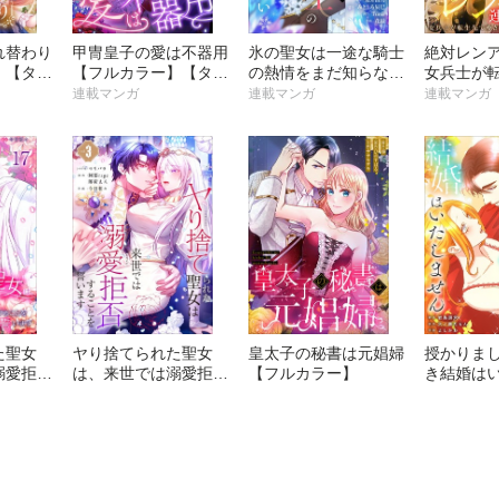
れ替わり
甲冑皇子の愛は不器用
氷の聖女は一途な騎士
絶対レン
】【タテ
【フルカラー】【タテ
の熱情をまだ知らない
女兵士が
ヨミ】
【フルカラー】【タテ
れ役にな
連載マンガ
連載マンガ
連載マンガ
ヨミ】
カラー】
た聖女
ヤり捨てられた聖女
皇太子の秘書は元娼婦
授かりま
溺愛拒否
は、来世では溺愛拒否
【フルカラー】
き結婚は
います
することを誓います
【分冊版
【フルカラー電子単行
本版】