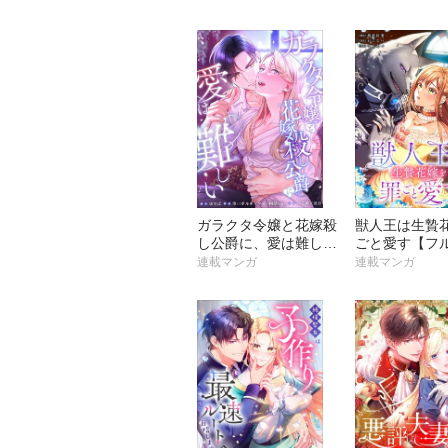
ヨミ】
ガラクタ令嬢と花嫁殺
獣人王は生贄
し公爵に、愛は難し
ごと愛す【フ
い。【フルカラー】
ー】【タテヨ
連載マンガ
連載マンガ
【タテヨミ】