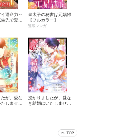
アイ運命力～
皇太子の秘書は元娼婦
転生先で愛さ
【フルカラー】
った訳【フル
連載マンガ
【タテヨミ】
したが、愛な
授かりましたが、愛な
いたしません
き結婚はいたしません
】
【フルカラー電子単行
本版】