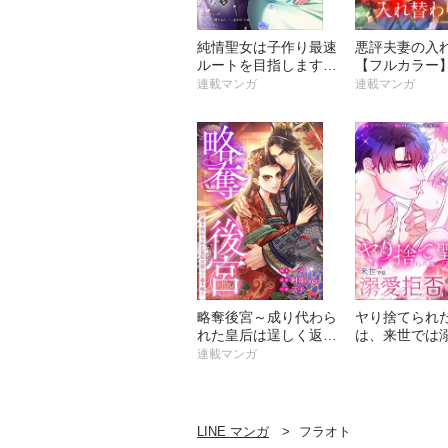
純情聖女は子作り最速
悪評夫妻の入
ルートを目指します！
【フルカラー
【フルカラー】【タテ
ヨミ】
連載マンガ
連載マンガ
ヨミ】
略奪後宮～成り代わら
ヤり捨てられ
れた皇后は逞しく返り
は、来世では
咲く【フルカラー】
することを誓
連載マンガ
【タテヨミ】
【分冊版】
LINE マンガ
フラオト