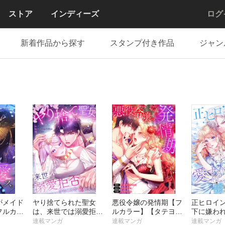
ストア
インディーズ
ログ
新着作品から探す
スタンプ付き作品
ジャン
がメイド
ヤり捨てられた聖女
悪役令嬢の発情期【フ
正ヒロイ
フルカラ
は、来世では溺愛拒否
ルカラー】【タテヨ
下に嫌わ
ミ】
することを誓います
ミ】
カラー】
連載マンガ
連載マンガ
連載マンガ