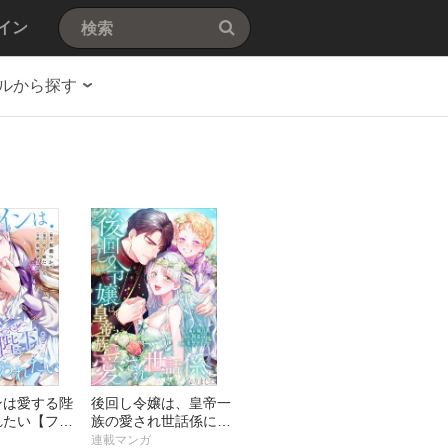
イン
ルから探す
ンは愛する陛
後回し令嬢は、皇帝一
れたい【フル
族の愛され世話係にな
【タテヨミ】
りました【フルカラ
連載マンガ