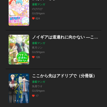
連載マンガ
のびのび
GUSHgem
624
ノイギアは道連れに向かない ―こぐまときつねと願いの器―（分冊版）
連載マンガ
夜月ジン
GUSHgem
126
ここから先はアドリブで（分冊版）
連載マンガ
魚屋ウオ
GUSHgem
17