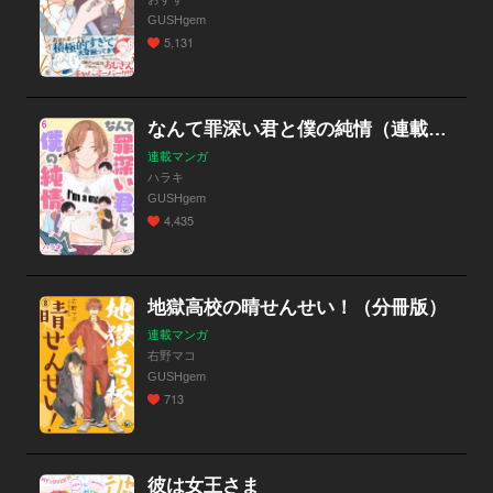
GUSHgem
5,131
なんて罪深い君と僕の純情（連載版）
連載マンガ
ハラキ
GUSHgem
4,435
地獄高校の晴せんせい！（分冊版）
連載マンガ
右野マコ
GUSHgem
713
彼は女王さま