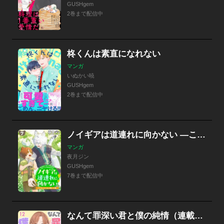
GUSHgem
2巻まで配信中
柊くんは素直になれない
マンガ
いぬかい暁
GUSHgem
2巻まで配信中
ノイギアは道連れに向かない ―こぐまときつねと願いの器―（分冊版）
マンガ
夜月ジン
GUSHgem
7巻まで配信中
なんて罪深い君と僕の純情（連載版）