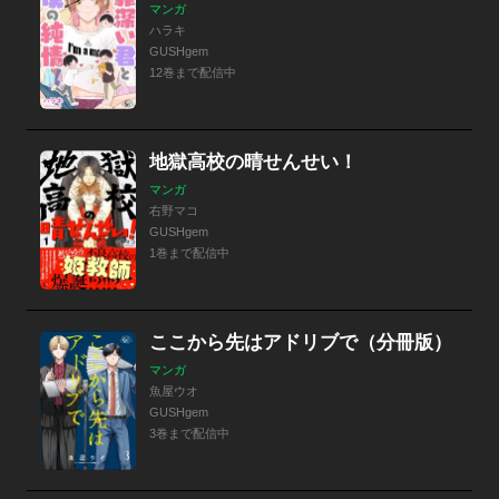
マンガ
ハラキ
GUSHgem
12巻まで配信中
地獄高校の晴せんせい！
マンガ
右野マコ
GUSHgem
1巻まで配信中
ここから先はアドリブで（分冊版）
マンガ
魚屋ウオ
GUSHgem
3巻まで配信中