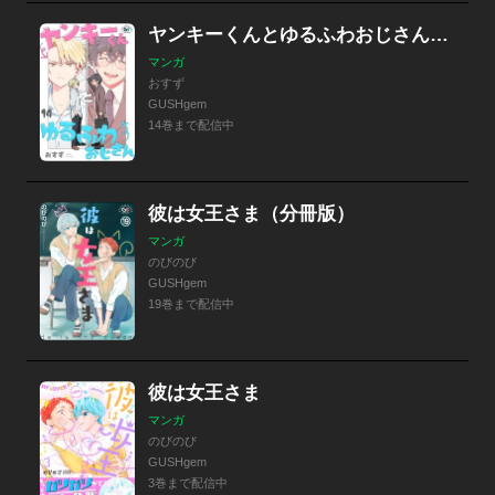
ヤンキーくんとゆるふわおじさん（分冊版）
マンガ
おすず
GUSHgem
14巻まで配信中
彼は女王さま（分冊版）
マンガ
のびのび
GUSHgem
19巻まで配信中
彼は女王さま
マンガ
のびのび
GUSHgem
3巻まで配信中