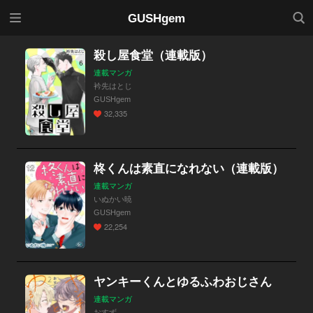
メニ
検索
GUSHgem
ュー
殺し屋食堂（連載版）
連載マンガ
衿先はとじ
GUSHgem
32,335
柊くんは素直になれない（連載版）
連載マンガ
いぬかい暁
GUSHgem
22,254
ヤンキーくんとゆるふわおじさん
連載マンガ
おすず