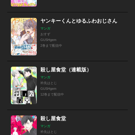
ヤンキーくんとゆるふわおじさん
マンガ
おすず
GUSHgem
2巻まで配信中
殺し屋食堂（連載版）
マンガ
衿先はとじ
GUSHgem
12巻まで配信中
殺し屋食堂
マンガ
衿先はとじ