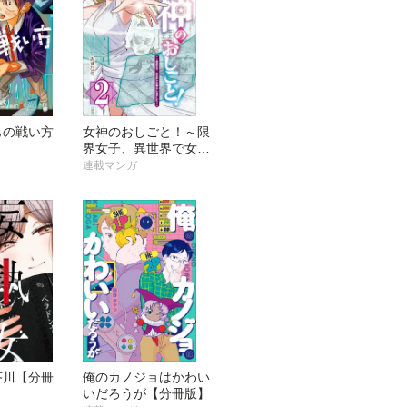
もの戦い方
女神のおしごと！～限
】
界女子、異世界で女神
はじめました～【分冊
連載マンガ
版】
芥川【分冊
俺のカノジョはかわい
いだろうが【分冊版】