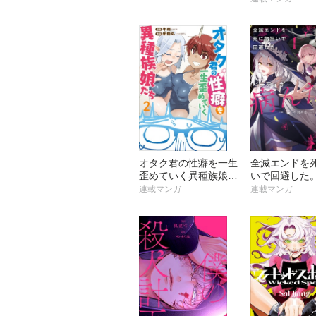
オタク君の性癖を一生
全滅エンドを
歪めていく異種族娘た
いで回避した
ち【分冊版】
ィが病んだ。
連載マンガ
連載マンガ
版】