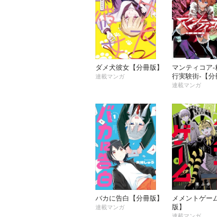
ダメ犬彼女【分冊版】
マンティコア-
行実験街-【分
連載マンガ
連載マンガ
バカに告白【分冊版】
メメントゲー
版】
連載マンガ
連載マンガ