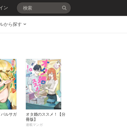
イン
ルから探す
イバルサガ
オタ婚のススメ！【分
】
冊版】
連載マンガ