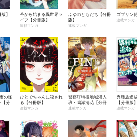
冊版】
苔から始まる異世界ラ
ふゆのともだち【分冊
ゴブリン
イフ【分冊版】
版】
連載マンガ
連載マンガ
連載マンガ
Y市の怪
ひとでちゃんに殺され
警察庁特捜地域潜入
異種族追
～【分冊
る【分冊版】
班・鳴瀬清花【分冊
【分冊版
版】
連載マンガ
連載マンガ
連載マンガ