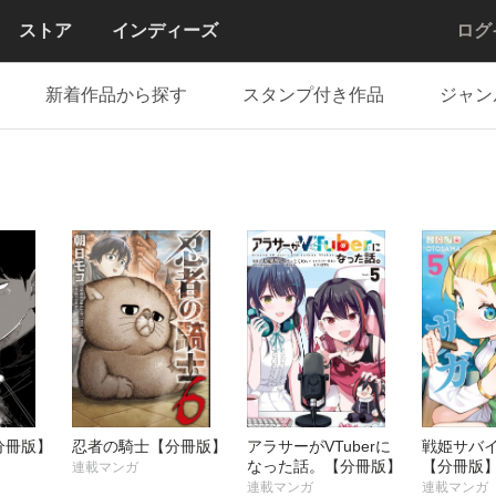
ストア
インディーズ
ログ
新着作品から探す
スタンプ付き作品
ジャン
分冊版】
忍者の騎士【分冊版】
アラサーがVTuberに
戦姫サバ
なった話。【分冊版】
【分冊版
連載マンガ
連載マンガ
連載マンガ