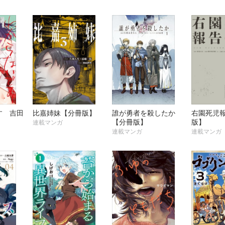
す 吉田
比嘉姉妹【分冊版】
誰が勇者を殺したか
右園死児
】
【分冊版】
版】
連載マンガ
連載マンガ
連載マンガ