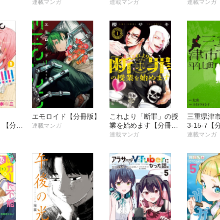
ー社畜は
連載マンガ
連載マンガ
連載マンガ
名乗り第
歌する～
エモロイド【分冊版】
これより「断罪」の授
三重県津
！【分冊
業を始めます【分冊
3-15-7
連載マンガ
版】
連載マンガ
連載マンガ