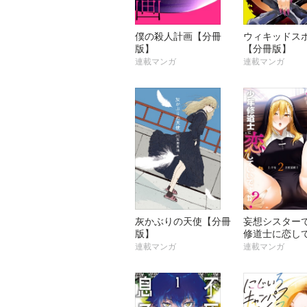
僕の殺人計画【分冊
ウィキッドス
版】
【分冊版】
連載マンガ
連載マンガ
灰かぶりの天使【分冊
妄想シスター
版】
修道士に恋し
すか？【分冊
連載マンガ
連載マンガ