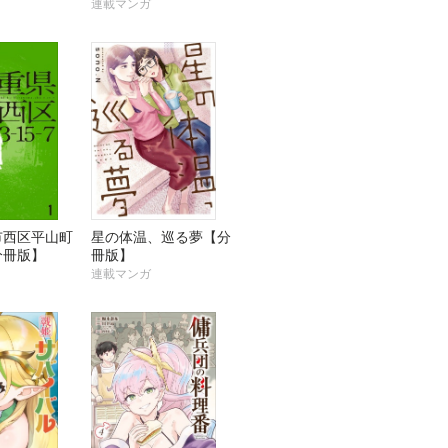
連載マンガ
市西区平山町
星の体温、巡る夢【分
【分冊版】
冊版】
連載マンガ