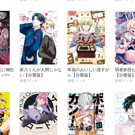
死に物狂
家入くんが人間じゃな
幸福のおいしい道すが
弱者妖怪
。パーテ
い【分冊版】
ら【分冊版】
【分冊版
【分冊
連載マンガ
連載マンガ
連載マンガ