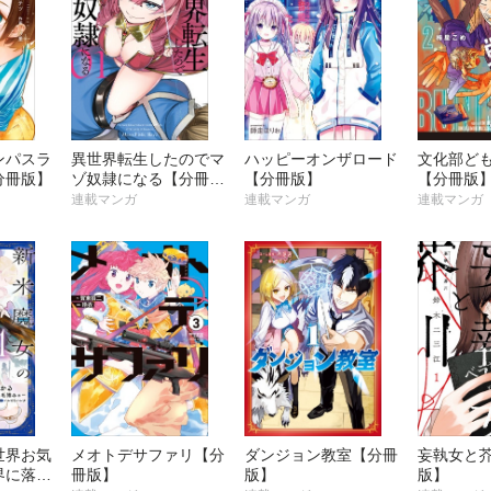
ンパスラ
異世界転生したのでマ
ハッピーオンザロード
文化部ど
分冊版】
ゾ奴隷になる【分冊
【分冊版】
【分冊版
版】
連載マンガ
連載マンガ
連載マンガ
世界お気
メオトデサファリ【分
ダンジョン教室【分冊
妄執女と
界に落ち
冊版】
版】
版】