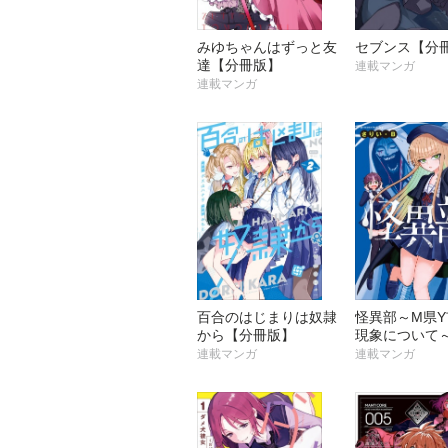
みゆちゃんはずっと友
セブンス【分
達【分冊版】
連載マンガ
連載マンガ
百合のはじまりは奴隷
怪異部～M県
から【分冊版】
現象について
版】
連載マンガ
連載マンガ