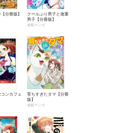
侍【分冊版】
クールぶり男子と激重
男子【分冊版】
連載マンガ
放コンカフェ
育ちすぎたタマ【分冊
】
版】
連載マンガ