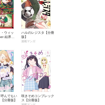
ト・ウィッ
ハルのレジスタ【分冊
her-結界の
版】
成り上がり
連載マンガ
】
て呼んでもい
咲きそめコンプレック
？【分冊版】
ス【分冊版】
連載マンガ