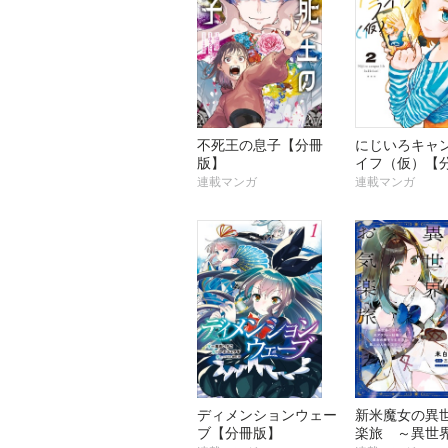
不死王の息子【分冊
にじいろキャ
版】
イフ（仮）【
連載マンガ
連載マンガ
ディメンションウェー
新米魔女の異
ブ【分冊版】
楽旅 ～異世