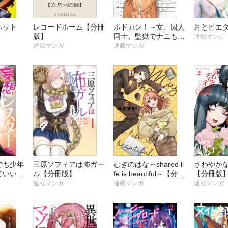
ポット
レコードホーム【分冊
ボドカン！～女、囚人
月とピエ
版】
同士、監獄でナニも起
連載マンガ
こらないはずがなく～
連載マンガ
連載マンガ
【分冊版】
でも少年
三原ソフィアは怖ガー
むぎのはな～shared li
さわやか
ていいで
ル【分冊版】
fe is beautiful～【分冊
【分冊版
版】
版】
連載マンガ
連載マンガ
連載マンガ