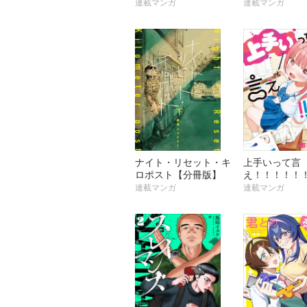
た元アラフォ
連載マンガ
連載マンガ
魔女の弟子を
二の人生を謳
【分冊版】
ナイト・リセット・キ
上手いって言
ロポスト【分冊版】
え！！！！！
版】
連載マンガ
連載マンガ