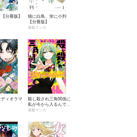
タ【分冊版】
猫に白鳥、蛍に小判
【分冊版】
連載マンガ
なディオラマ
殺し殺され三角関係に
】
私が今から入るんです
か？【分冊版】
連載マンガ