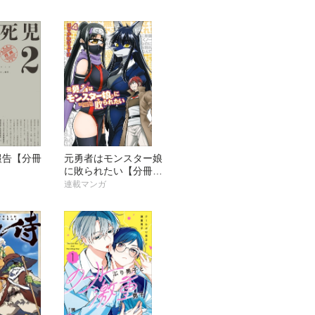
報告【分冊
元勇者はモンスター娘
に敗られたい【分冊
版】
連載マンガ