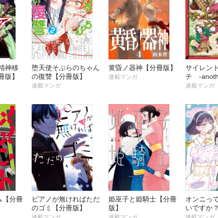
精神移
堕天使そぷらのちゃん
黄昏ノ器神【分冊版】
サイレン
冊版】
の復讐【分冊版】
チ -anot
連載マンガ
魔術師の
連載マンガ
連載マンガ
【分冊版
ム【分冊
ピアノが無ければただ
姫巫子と姫騎士【分冊
オンニっ
のゴミ【分冊版】
版】
いですか
連載マンガ
連載マンガ
連載マンガ